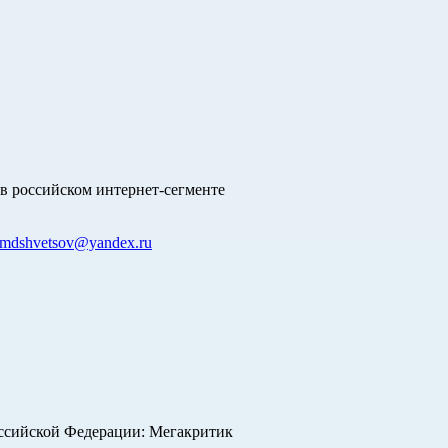
в российском интернет-сегменте
mdshvetsov@yandex.ru
оссийской Федерации: Мегакритик