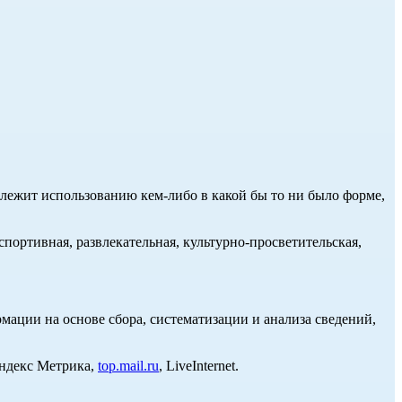
длежит использованию кем-либо в какой бы то ни было форме,
портивная, развлекательная, культурно-просветительская,
ции на основе сбора, систематизации и анализа сведений,
Яндекс Метрика,
top.mail.ru
, LiveInternet.