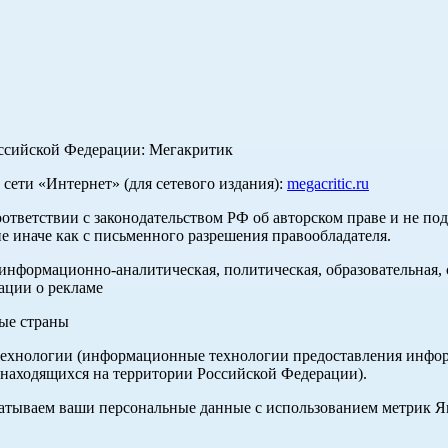
оссийской Федерации: Мегакритик
ети «Интернет» (для сетевого издания):
megacritic.ru
оответствии с законодательством РФ об авторском праве и не по
е иначе как с письменного разрешения правообладателя.
нформационно-аналитическая, политическая, образовательная, с
ации о рекламе
ные страны
хнологии (информационные технологии предоставления информа
 находящихся на территории Российской Федерации).
абатываем ваши персональные данные с использованием метрик 