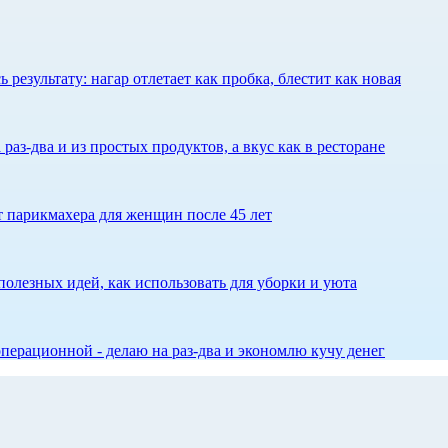
результату: нагар отлетает как пробка, блестит как новая
 раз-два и из простых продуктов, а вкус как в ресторане
ет парикмахера для женщин после 45 лет
олезных идей, как использовать для уборки и уюта
перационной - делаю на раз-два и экономлю кучу денег