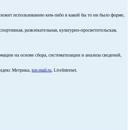
длежит использованию кем-либо в какой бы то ни было форме,
портивная, развлекательная, культурно-просветительская,
ции на основе сбора, систематизации и анализа сведений,
Яндекс Метрика,
top.mail.ru
, LiveInternet.