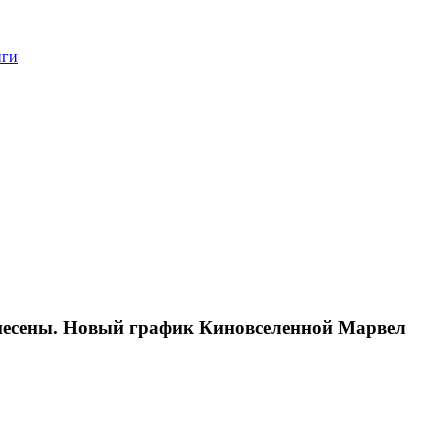
нги
ренесены. Новый график Киновселенной Марвел