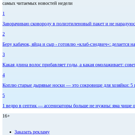
самых читаемых новостей недели
1
Заворачиваю сковороду в полиэтиленовый пакет и не нарадуюсь 
2
Беру кабачок, яйца и сыр - готовлю «клаб-сэндвич»: делается на
3
Какая длина волос прибавляет годы, а какая омолаживает: сов
4
Коплю старые дырявые носки — это сокровище для хозяйки: 5 п
5
1 ведро в септик — ассенизаторы больше не нужны: яма чище о
16+
Заказать рекламу