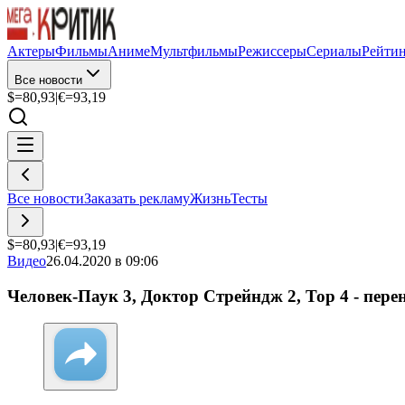
Актеры
Фильмы
Аниме
Мультфильмы
Режиссеры
Сериалы
Рейти
Все новости
$=
80,93
|
€=
93,19
Все новости
Заказать рекламу
Жизнь
Тесты
$=
80,93
|
€=
93,19
Видео
26.04.2020 в 09:06
Человек-Паук 3, Доктор Стрейндж 2, Тор 4 - пе