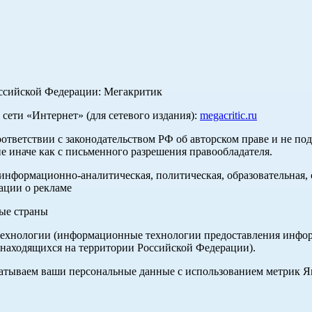
оссийской Федерации: Мегакритик
ети «Интернет» (для сетевого издания):
megacritic.ru
оответствии с законодательством РФ об авторском праве и не по
е иначе как с письменного разрешения правообладателя.
нформационно-аналитическая, политическая, образовательная, с
ации о рекламе
ные страны
хнологии (информационные технологии предоставления информа
 находящихся на территории Российской Федерации).
абатываем ваши персональные данные с использованием метрик 