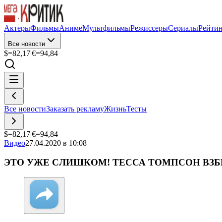
Актеры
Фильмы
Аниме
Мультфильмы
Режиссеры
Сериалы
Рейти
Все новости
$=
82,17
|
€=
94,84
Все новости
Заказать рекламу
Жизнь
Тесты
$=
82,17
|
€=
94,84
Видео
27.04.2020 в 10:08
ЭТО УЖЕ СЛИШКОМ! ТЕССА ТОМПСОН ВЗБ