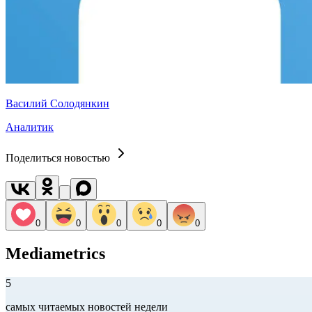
Василий Солодянкин
Аналитик
Поделиться новостью
0
0
0
0
0
Mediametrics
5
самых читаемых новостей недели