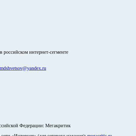
в российском интернет-сегменте
mdshvetsov@yandex.ru
оссийской Федерации: Мегакритик
ети «Интернет» (для сетевого издания):
megacritic.ru