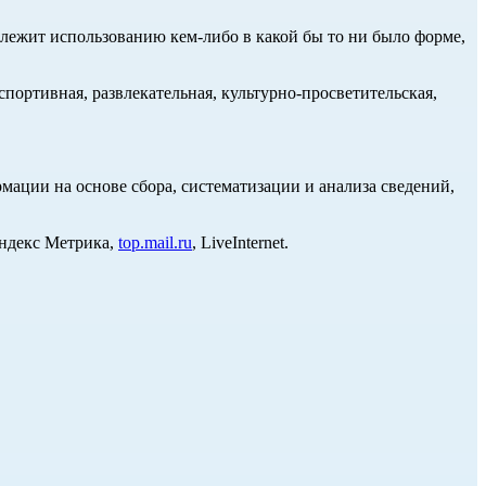
длежит использованию кем-либо в какой бы то ни было форме,
портивная, развлекательная, культурно-просветительская,
ции на основе сбора, систематизации и анализа сведений,
Яндекс Метрика,
top.mail.ru
, LiveInternet.