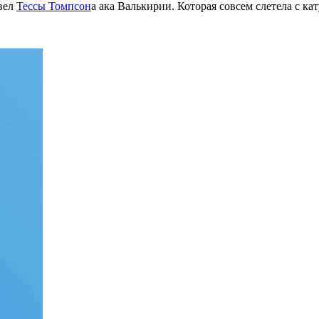
вел
Тессы Томпсон
а ака Валькирии. Которая совсем слетела с ка