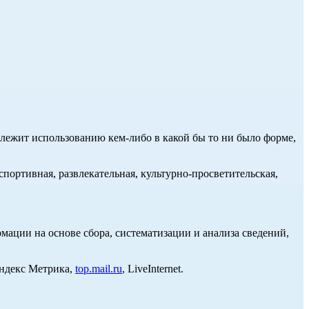
длежит использованию кем-либо в какой бы то ни было форме,
портивная, развлекательная, культурно-просветительская,
ции на основе сбора, систематизации и анализа сведений,
Яндекс Метрика,
top.mail.ru
, LiveInternet.