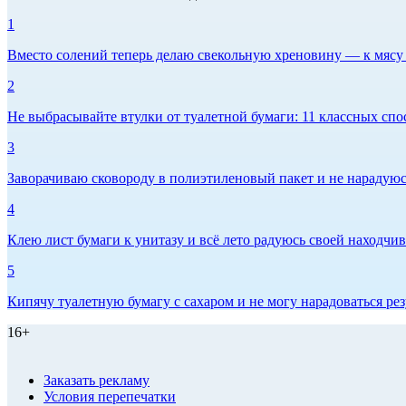
1
Вместо солений теперь делаю свекольную хреновину — к мясу и
2
Не выбрасывайте втулки от туалетной бумаги: 11 классных спо
3
Заворачиваю сковороду в полиэтиленовый пакет и не нарадуюсь 
4
Клею лист бумаги к унитазу и всё лето радуюсь своей находчиво
5
Кипячу туалетную бумагу с сахаром и не могу нарадоваться рез
16+
Заказать рекламу
Условия перепечатки