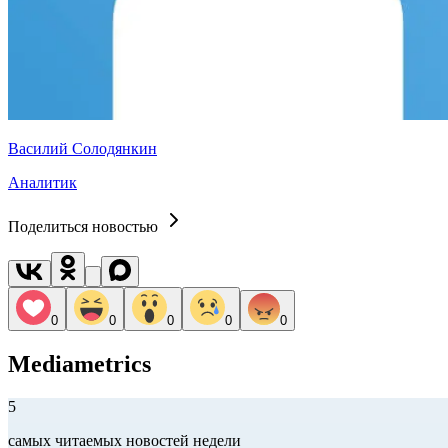
Василий Солодянкин
Аналитик
Поделиться новостью
0
0
0
0
0
Mediametrics
5
самых читаемых новостей недели