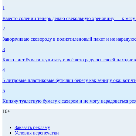
1
Вместо солений теперь делаю свекольную хреновину — к мясу и
2
Заворачиваю сковороду в полиэтиленовый пакет и не нарадуюсь 
3
Клею лист бумаги к унитазу и всё лето радуюсь своей находчиво
4
5-литровые пластиковые бутылки берегу как зеницу ока: вот ч
5
Кипячу туалетную бумагу с сахаром и не могу нарадоваться рез
16+
Заказать рекламу
Условия перепечатки