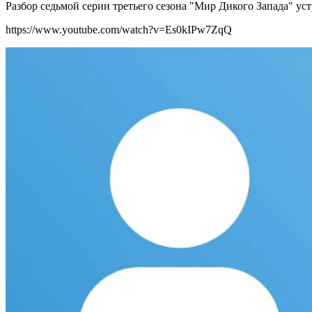
Разбор седьмой серии третьего сезона "Мир Дикого Запада" ус
https://www.youtube.com/watch?v=Es0kIPw7ZqQ