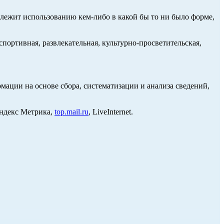
длежит использованию кем-либо в какой бы то ни было форме,
портивная, развлекательная, культурно-просветительская,
ции на основе сбора, систематизации и анализа сведений,
Яндекс Метрика,
top.mail.ru
, LiveInternet.