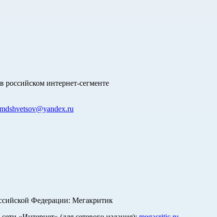
в российском интернет-сегменте
mdshvetsov@yandex.ru
оссийской Федерации: Мегакритик
ети «Интернет» (для сетевого издания):
megacritic.ru