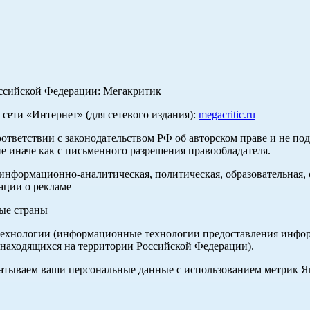
оссийской Федерации: Мегакритик
ети «Интернет» (для сетевого издания):
megacritic.ru
оответствии с законодательством РФ об авторском праве и не по
е иначе как с письменного разрешения правообладателя.
нформационно-аналитическая, политическая, образовательная, с
ации о рекламе
ные страны
хнологии (информационные технологии предоставления информа
 находящихся на территории Российской Федерации).
абатываем ваши персональные данные с использованием метрик 