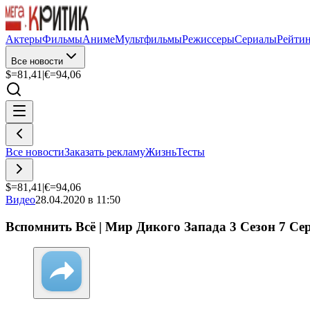
Актеры
Фильмы
Аниме
Мультфильмы
Режиссеры
Сериалы
Рейти
Все новости
$=
81,41
|
€=
94,06
Все новости
Заказать рекламу
Жизнь
Тесты
$=
81,41
|
€=
94,06
Видео
28.04.2020 в 11:50
Вспомнить Всё | Мир Дикого Запада 3 Сезон 7 Сер