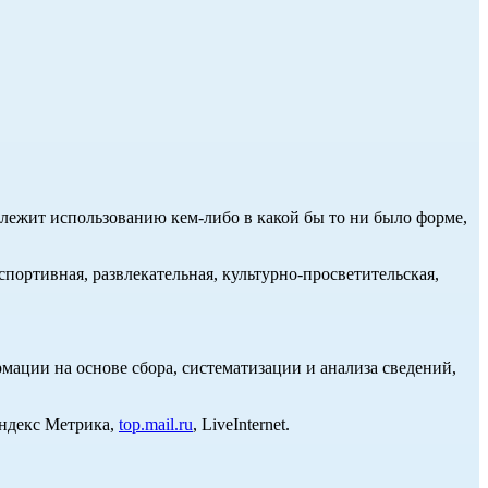
длежит использованию кем-либо в какой бы то ни было форме,
портивная, развлекательная, культурно-просветительская,
ции на основе сбора, систематизации и анализа сведений,
Яндекс Метрика,
top.mail.ru
, LiveInternet.