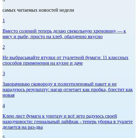
самых читаемых новостей недели
1
Вместо солений теперь делаю свекольную хреновину — к
мясу и рыбе, просто на хлеб, обалденно вкусно
2
Не выбрасывайте втулки от туалетной бумаги: 11 классных
способов применения на кухне и даче
3
Заворачиваю сковороду в полиэтиленовый пакет и не
нарадуюсь результату: нагар отлетает как пробка, блестит как
новая
4
Клею лист бумаги к унитазу и всё лето радуюсь своей
находчивости: гениальный лайфхак - теперь уборка в туалете
делается на раз-два
5