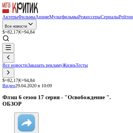
Актеры
Фильмы
Аниме
Мультфильмы
Режиссеры
Сериалы
Рейти
Все новости
$=
82,17
|
€=
94,84
Все новости
Заказать рекламу
Жизнь
Тесты
$=
82,17
|
€=
94,84
Видео
29.04.2020 в 10:09
Флэш 6 сезон 17 серия - "Освобождение ".
ОБЗОР