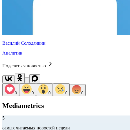
Василий Солодянкин
Аналитик
Поделиться новостью
0
0
0
0
0
Mediametrics
5
самых читаемых новостей недели