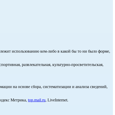
длежит использованию кем-либо в какой бы то ни было форме,
портивная, развлекательная, культурно-просветительская,
ции на основе сбора, систематизации и анализа сведений,
Яндекс Метрика,
top.mail.ru
, LiveInternet.