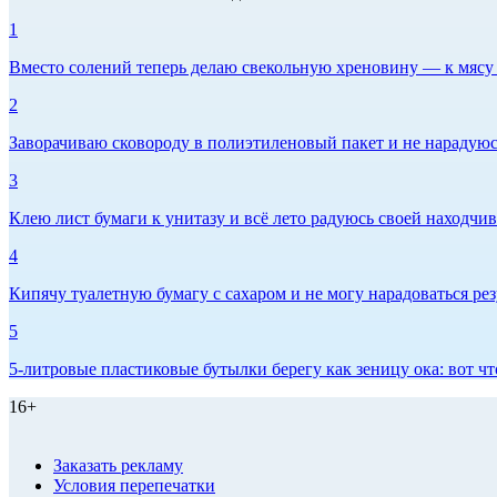
1
Вместо солений теперь делаю свекольную хреновину — к мясу и
2
Заворачиваю сковороду в полиэтиленовый пакет и не нарадуюсь 
3
Клею лист бумаги к унитазу и всё лето радуюсь своей находчиво
4
Кипячу туалетную бумагу с сахаром и не могу нарадоваться рез
5
5-литровые пластиковые бутылки берегу как зеницу ока: вот ч
16+
Заказать рекламу
Условия перепечатки