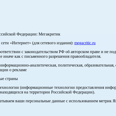
оссийской Федерации: Мегакритик
ети «Интернет» (для сетевого издания):
megacritic.ru
оответствии с законодательством РФ об авторском праве и не по
е иначе как с письменного разрешения правообладателя.
нформационно-аналитическая, политическая, образовательная, с
ации о рекламе
ные страны
хнологии (информационные технологии предоставления информа
 находящихся на территории Российской Федерации).
абатываем ваши персональные данные с использованием метрик 