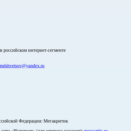
в российском интернет-сегменте
mdshvetsov@yandex.ru
оссийской Федерации: Мегакритик
ети «Интернет» (для сетевого издания):
megacritic.ru