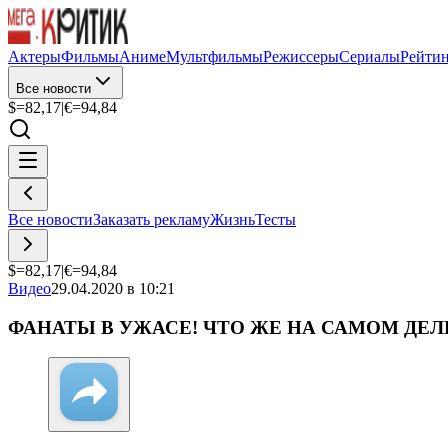
Актеры
Фильмы
Аниме
Мультфильмы
Режиссеры
Сериалы
Рейти
Все новости
$=
82,17
|
€=
94,84
Все новости
Заказать рекламу
Жизнь
Тесты
$=
82,17
|
€=
94,84
Видео
29.04.2020 в 10:21
ФАНАТЫ В УЖАСЕ! ЧТО ЖЕ НА САМОМ ДЕ