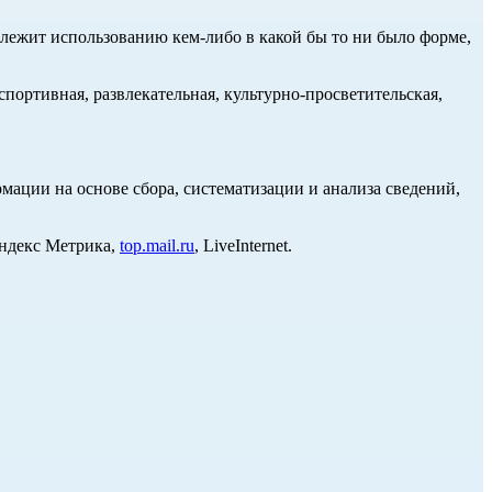
длежит использованию кем-либо в какой бы то ни было форме,
портивная, развлекательная, культурно-просветительская,
ции на основе сбора, систематизации и анализа сведений,
Яндекс Метрика,
top.mail.ru
, LiveInternet.