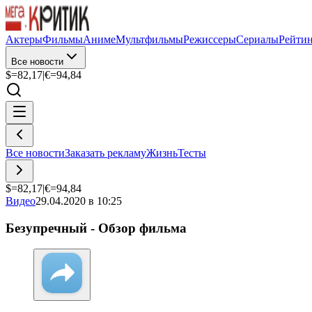
Актеры
Фильмы
Аниме
Мультфильмы
Режиссеры
Сериалы
Рейти
Все новости
$=
82,17
|
€=
94,84
Все новости
Заказать рекламу
Жизнь
Тесты
$=
82,17
|
€=
94,84
Видео
29.04.2020 в 10:25
Безупречный - Обзор фильма