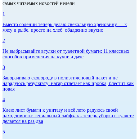
самых читаемых новостей недели
1
Вместо солений теперь делаю свекольную хреновину — к
мясу и рыбе, просто на хлеб, обалденно вкусно
2
Не выбрасывайте втулки от туалетной бумаги: 11 классных
способов применения на кухне и даче
3
Заворачиваю сковороду в полиэтиленовый пакет и не
нарадуюсь результату: нагар отлетает как пробка, блестит как
новая
4
Клею лист бумаги к унитазу и всё лето радуюсь своей
находчивости: гениальный лайфхак - теперь уборка в туалете
делается на раз-два
5