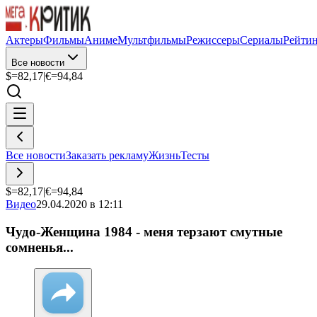
Актеры
Фильмы
Аниме
Мультфильмы
Режиссеры
Сериалы
Рейти
Все новости
$=
82,17
|
€=
94,84
Все новости
Заказать рекламу
Жизнь
Тесты
$=
82,17
|
€=
94,84
Видео
29.04.2020 в 12:11
Чудо-Женщина 1984 - меня терзают смутные
сомненья...