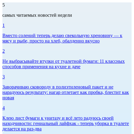
5
самых читаемых новостей недели
1
Вместо солений теперь делаю свекольную хреновину — к
мясу и рыбе, просто на хлеб, обалденно вкусно
2
Не выбрасывайте втулки от туалетной бумаги: 11 классных
способов применения на кухне и даче
3
Заворачиваю сковороду в полиэтиленовый пакет и не
нарадуюсь результату: нагар отлетает как пробка, блестит как
новая
4
Клею лист бумаги к унитазу и всё лето радуюсь своей
находчивости: гениальный лайфхак - теперь уборка в туалете
делается на раз-два