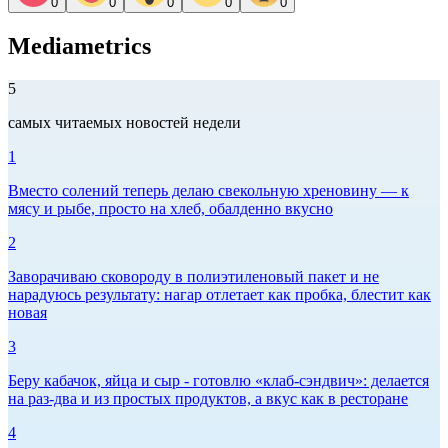
0
0
0
0
0
Mediametrics
5
самых читаемых новостей недели
1
Вместо солений теперь делаю свекольную хреновину — к
мясу и рыбе, просто на хлеб, обалденно вкусно
2
Заворачиваю сковороду в полиэтиленовый пакет и не
нарадуюсь результату: нагар отлетает как пробка, блестит как
новая
3
Беру кабачок, яйца и сыр - готовлю «клаб-сэндвич»: делается
на раз-два и из простых продуктов, а вкус как в ресторане
4