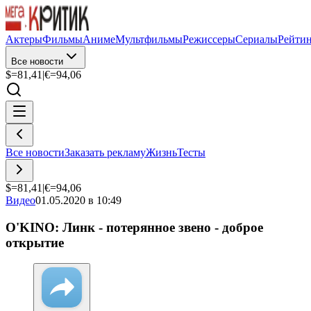
Актеры
Фильмы
Аниме
Мультфильмы
Режиссеры
Сериалы
Рейти
Все новости
$=
81,41
|
€=
94,06
Все новости
Заказать рекламу
Жизнь
Тесты
$=
81,41
|
€=
94,06
Видео
01.05.2020 в 10:49
O'KINO: Линк - потерянное звено - доброе
открытие