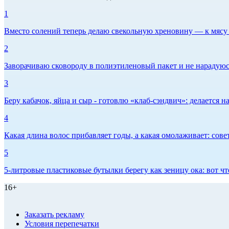
1
Вместо солений теперь делаю свекольную хреновину — к мясу и
2
Заворачиваю сковороду в полиэтиленовый пакет и не нарадуюсь 
3
Беру кабачок, яйца и сыр - готовлю «клаб-сэндвич»: делается на
4
Какая длина волос прибавляет годы, а какая омолаживает: сов
5
5-литровые пластиковые бутылки берегу как зеницу ока: вот ч
16+
Заказать рекламу
Условия перепечатки