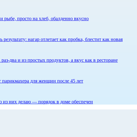
 рыбе, просто на хлеб, обалденно вкусно
результату: нагар отлетает как пробка, блестит как новая
 раз-два и из простых продуктов, а вкус как в ресторане
ет парикмахера для женщин после 45 лет
то из них делаю — порядок в доме обеспечен