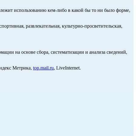
длежит использованию кем-либо в какой бы то ни было форме,
портивная, развлекательная, культурно-просветительская,
ции на основе сбора, систематизации и анализа сведений,
Яндекс Метрика,
top.mail.ru
, LiveInternet.