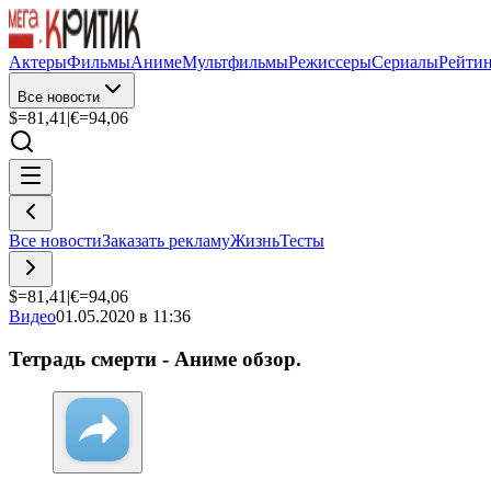
Актеры
Фильмы
Аниме
Мультфильмы
Режиссеры
Сериалы
Рейти
Все новости
$=
81,41
|
€=
94,06
Все новости
Заказать рекламу
Жизнь
Тесты
$=
81,41
|
€=
94,06
Видео
01.05.2020 в 11:36
Тетрадь смерти - Аниме обзор.