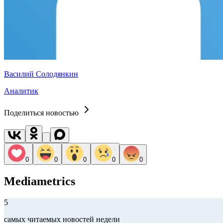
Василий Солодянкин
Аналитик
Поделиться новостью
0
0
0
0
0
Mediametrics
5
самых читаемых новостей недели