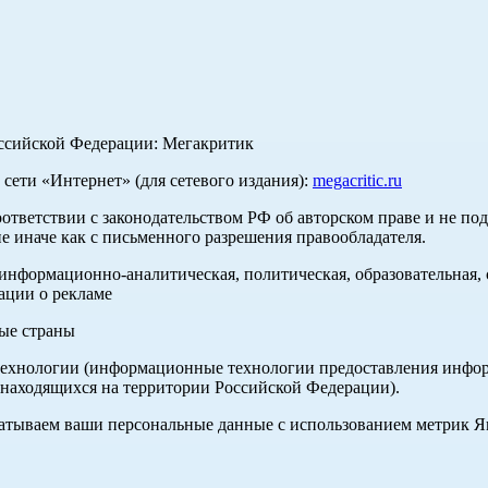
оссийской Федерации: Мегакритик
ети «Интернет» (для сетевого издания):
megacritic.ru
оответствии с законодательством РФ об авторском праве и не по
е иначе как с письменного разрешения правообладателя.
нформационно-аналитическая, политическая, образовательная, с
ации о рекламе
ные страны
хнологии (информационные технологии предоставления информа
 находящихся на территории Российской Федерации).
абатываем ваши персональные данные с использованием метрик 