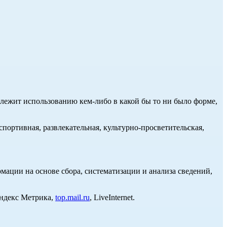
длежит использованию кем-либо в какой бы то ни было форме,
портивная, развлекательная, культурно-просветительская,
ции на основе сбора, систематизации и анализа сведений,
Яндекс Метрика,
top.mail.ru
, LiveInternet.