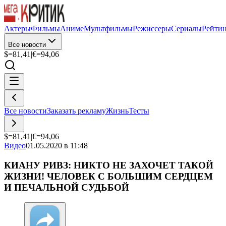
Актеры
Фильмы
Аниме
Мультфильмы
Режиссеры
Сериалы
Рейти
Все новости
$=
81,41
|
€=
94,06
Все новости
Заказать рекламу
Жизнь
Тесты
$=
81,41
|
€=
94,06
Видео
01.05.2020 в 11:48
КИАНУ РИВЗ: НИКТО НЕ ЗАХОЧЕТ ТАКОЙ
ЖИЗНИ! ЧЕЛОВЕК С БОЛЬШИМ СЕРДЦЕМ
И ПЕЧАЛЬНОЙ СУДЬБОЙ