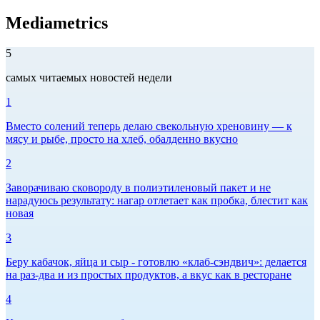
Mediametrics
5
самых читаемых новостей недели
1
Вместо солений теперь делаю свекольную хреновину — к
мясу и рыбе, просто на хлеб, обалденно вкусно
2
Заворачиваю сковороду в полиэтиленовый пакет и не
нарадуюсь результату: нагар отлетает как пробка, блестит как
новая
3
Беру кабачок, яйца и сыр - готовлю «клаб-сэндвич»: делается
на раз-два и из простых продуктов, а вкус как в ресторане
4