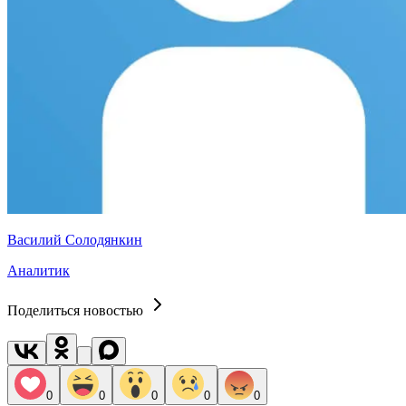
Василий Солодянкин
Аналитик
Поделиться новостью
0
0
0
0
0