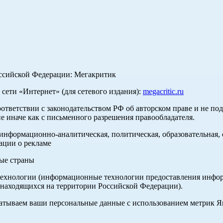
оссийской Федерации: Мегакритик
ети «Интернет» (для сетевого издания):
megacritic.ru
оответствии с законодательством РФ об авторском праве и не по
е иначе как с письменного разрешения правообладателя.
нформационно-аналитическая, политическая, образовательная, с
ации о рекламе
ные страны
хнологии (информационные технологии предоставления информа
 находящихся на территории Российской Федерации).
абатываем ваши персональные данные с использованием метрик 