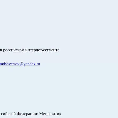
в российском интернет-сегменте
mdshvetsov@yandex.ru
оссийской Федерации: Мегакритик