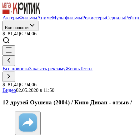
Актеры
Фильмы
Аниме
Мультфильмы
Режиссеры
Сериалы
Рейти
Все новости
$=
81,41
|
€=
94,06
Все новости
Заказать рекламу
Жизнь
Тесты
$=
81,41
|
€=
94,06
Видео
02.05.2020 в 11:50
12 друзей Оушена (2004) / Кино Диван - отзыв /