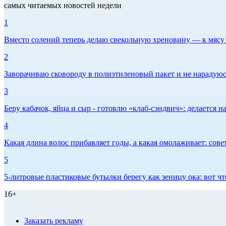
самых читаемых новостей недели
1
Вместо солений теперь делаю свекольную хреновину — к мясу и
2
Заворачиваю сковороду в полиэтиленовый пакет и не нарадуюсь 
3
Беру кабачок, яйца и сыр - готовлю «клаб-сэндвич»: делается на
4
Какая длина волос прибавляет годы, а какая омолаживает: сов
5
5-литровые пластиковые бутылки берегу как зеницу ока: вот ч
16+
Заказать рекламу