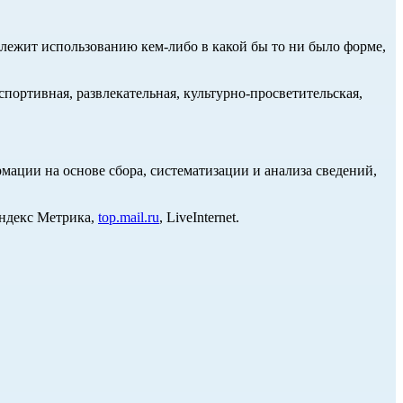
длежит использованию кем-либо в какой бы то ни было форме,
портивная, развлекательная, культурно-просветительская,
ции на основе сбора, систематизации и анализа сведений,
Яндекс Метрика,
top.mail.ru
, LiveInternet.