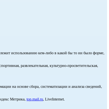
длежит использованию кем-либо в какой бы то ни было форме,
портивная, развлекательная, культурно-просветительская,
ции на основе сбора, систематизации и анализа сведений,
Яндекс Метрика,
top.mail.ru
, LiveInternet.