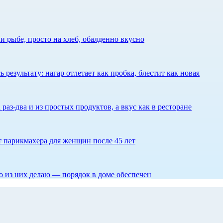
 рыбе, просто на хлеб, обалденно вкусно
результату: нагар отлетает как пробка, блестит как новая
 раз-два и из простых продуктов, а вкус как в ресторане
ет парикмахера для женщин после 45 лет
то из них делаю — порядок в доме обеспечен