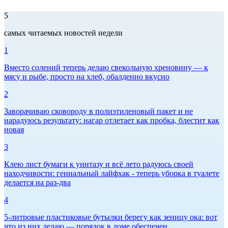
5
самых читаемых новостей недели
1
Вместо солений теперь делаю свекольную хреновину — к
мясу и рыбе, просто на хлеб, обалденно вкусно
2
Заворачиваю сковороду в полиэтиленовый пакет и не
нарадуюсь результату: нагар отлетает как пробка, блестит как
новая
3
Клею лист бумаги к унитазу и всё лето радуюсь своей
находчивости: гениальный лайфхак - теперь уборка в туалете
делается на раз-два
4
5-литровые пластиковые бутылки берегу как зеницу ока: вот
что из них делаю — порядок в доме обеспечен