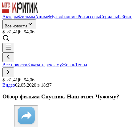
Актеры
Фильмы
Аниме
Мультфильмы
Режиссеры
Сериалы
Рейти
Все новости
$=
81,41
|
€=
94,06
Все новости
Заказать рекламу
Жизнь
Тесты
$=
81,41
|
€=
94,06
Видео
02.05.2020 в 18:37
Обзор фильма Спутник. Наш ответ Чужому?