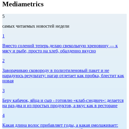
Mediametrics
5
самых читаемых новостей недели
1
Вместо солений теперь делаю свекольную хреновину — к
мясу и рыбе, просто на хлеб, обалденно вкусно
2
Заворачиваю сковороду в полиэтиленовый пакет и не
нарадуюсь результату: нагар отлетает как пробка, блестит как
новая
3
Беру кабачок, яйца и сыр - готовлю «клаб-сэндвич»: делается
на раз-два и из простых продуктов, а вкус как в ресторане
4
Какая длина волос прибавляет годы, а какая омолаживает: