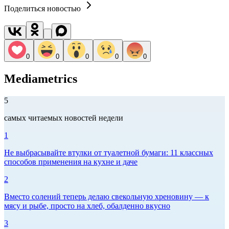
Поделиться новостью
0
0
0
0
0
Mediametrics
5
самых читаемых новостей недели
1
Не выбрасывайте втулки от туалетной бумаги: 11 классных
способов применения на кухне и даче
2
Вместо солений теперь делаю свекольную хреновину — к
мясу и рыбе, просто на хлеб, обалденно вкусно
3