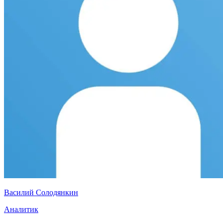
Василий Солодянкин
Аналитик