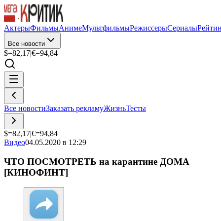
Актеры
Фильмы
Аниме
Мультфильмы
Режиссеры
Сериалы
Рейти
Все новости
$=
82,17
|
€=
94,84
Все новости
Заказать рекламу
Жизнь
Тесты
$=
82,17
|
€=
94,84
Видео
04.05.2020 в 12:29
ЧТО ПОСМОТРЕТЬ на карантине ДОМА
[КИНОФИНТ]