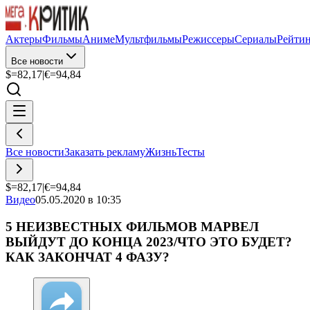
Актеры
Фильмы
Аниме
Мультфильмы
Режиссеры
Сериалы
Рейти
Все новости
$=
82,17
|
€=
94,84
Все новости
Заказать рекламу
Жизнь
Тесты
$=
82,17
|
€=
94,84
Видео
05.05.2020 в 10:35
5 НЕИЗВЕСТНЫХ ФИЛЬМОВ МАРВЕЛ
ВЫЙДУТ ДО КОНЦА 2023/ЧТО ЭТО БУДЕТ?
КАК ЗАКОНЧАТ 4 ФАЗУ?