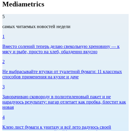
Mediametrics
5
самых читаемых новостей недели
1
Вместо солений теперь делаю свекольную хреновину — к
мясу и рыбе, просто на хлеб, обалденно вкусно
2
Не выбрасывайте втулки от туалетной бумаги: 11 классных
способов применения на кухне и даче
3
Заворачиваю сковороду в полиэтиленовый пакет и не
нарадуюсь результату: нагар отлетает как пробка, блестит как
новая
4
Клею лист бумаги к унитазу и всё лето радуюсь своей