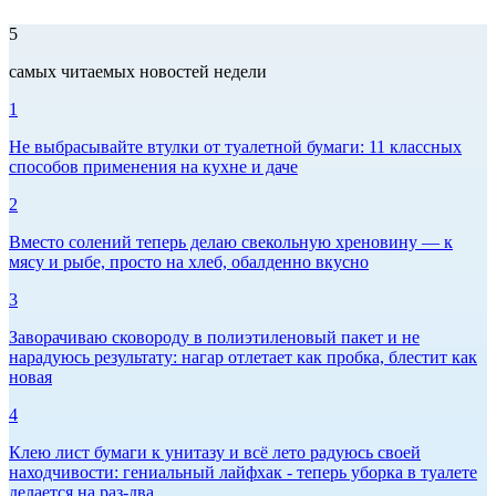
5
самых читаемых новостей недели
1
Не выбрасывайте втулки от туалетной бумаги: 11 классных
способов применения на кухне и даче
2
Вместо солений теперь делаю свекольную хреновину — к
мясу и рыбе, просто на хлеб, обалденно вкусно
3
Заворачиваю сковороду в полиэтиленовый пакет и не
нарадуюсь результату: нагар отлетает как пробка, блестит как
новая
4
Клею лист бумаги к унитазу и всё лето радуюсь своей
находчивости: гениальный лайфхак - теперь уборка в туалете
делается на раз-два