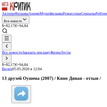
Актеры
Фильмы
Аниме
Мультфильмы
Режиссеры
Сериалы
Рейти
Все новости
$=
82,17
|
€=
94,84
Все новости
Заказать рекламу
Жизнь
Тесты
$=
82,17
|
€=
94,84
Видео
05.05.2020 в 12:04
13 друзей Оушена (2007) / Кино Диван - отзыв /