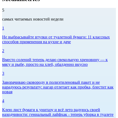
5
самых читаемых новостей недели
1
Не выбрасывайте втулки от туалетной бумаги: 11 классных
способов применения на кухне и даче
2
Вместо солений теперь делаю свекольную хреновину — к
мясу и рыбе, просто на хлеб, обалденно вкусно
3
Заворачиваю сковороду в полиэтиленовый пакет и не
нарадуюсь результату: нагар отлетает как пробка, блестит как
новая
4
Клею лист бумаги к унитазу и всё лето радуюсь своей
находчивости: гениальный лайфхак - теперь уборка в туалете