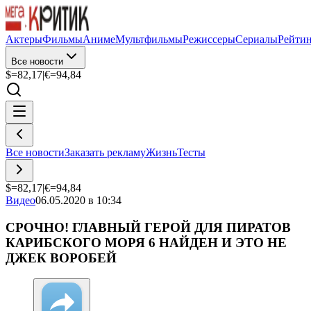
Актеры
Фильмы
Аниме
Мультфильмы
Режиссеры
Сериалы
Рейти
Все новости
$=
82,17
|
€=
94,84
Все новости
Заказать рекламу
Жизнь
Тесты
$=
82,17
|
€=
94,84
Видео
06.05.2020 в 10:34
СРОЧНО! ГЛАВНЫЙ ГЕРОЙ ДЛЯ ПИРАТОВ
КАРИБСКОГО МОРЯ 6 НАЙДЕН И ЭТО НЕ
ДЖЕК ВОРОБЕЙ