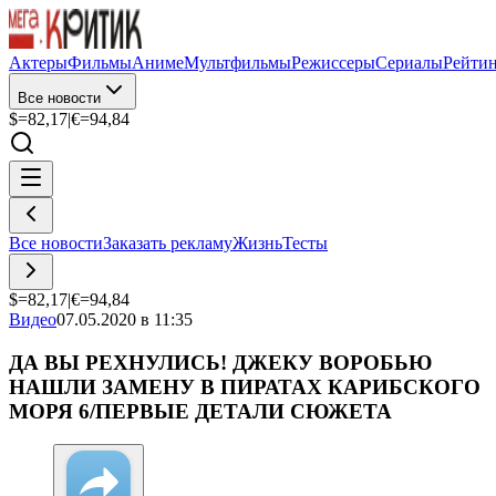
Актеры
Фильмы
Аниме
Мультфильмы
Режиссеры
Сериалы
Рейти
Все новости
$=
82,17
|
€=
94,84
Все новости
Заказать рекламу
Жизнь
Тесты
$=
82,17
|
€=
94,84
Видео
07.05.2020 в 11:35
ДА ВЫ РЕХНУЛИСЬ! ДЖЕКУ ВОРОБЬЮ
НАШЛИ ЗАМЕНУ В ПИРАТАХ КАРИБСКОГО
МОРЯ 6/ПЕРВЫЕ ДЕТАЛИ СЮЖЕТА