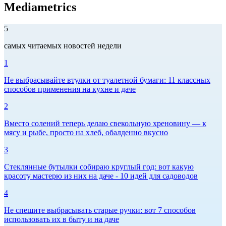
Mediametrics
5
самых читаемых новостей недели
1
Не выбрасывайте втулки от туалетной бумаги: 11 классных
способов применения на кухне и даче
2
Вместо солений теперь делаю свекольную хреновину — к
мясу и рыбе, просто на хлеб, обалденно вкусно
3
Стеклянные бутылки собираю круглый год: вот какую
красоту мастерю из них на даче - 10 идей для садоводов
4
Не спешите выбрасывать старые ручки: вот 7 способов
использовать их в быту и на даче