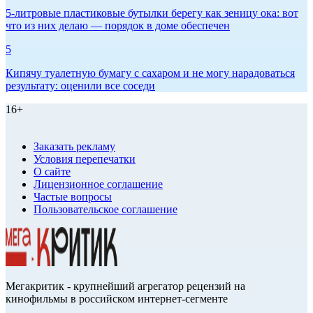
5-литровые пластиковые бутылки берегу как зеницу ока: вот
что из них делаю — порядок в доме обеспечен
5
Кипячу туалетную бумагу с сахаром и не могу нарадоваться
результату: оценили все соседи
16+
Заказать рекламу
Условия перепечатки
О сайте
Лицензионное соглашение
Частые вопросы
Пользовательское соглашение
Мегакритик - крупнейший агрегатор рецензий на
кинофильмы в российском интернет-сегменте