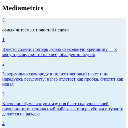
Mediametrics
5
самых читаемых новостей недели
1
Вместо солений теперь делаю свекольную хреновину — к
мясу и рыбе, просто на хлеб, обалденно вкусно
2
Заворачиваю сковороду в полиэтиленовый пакет и не
нарадуюсь результату: нагар отлетает как пробка, блестит как
новая
3
Клею лист бумаги к унитазу и всё лето радуюсь своей
находчивости: гениальный лайфхак - теперь уборка в туалете
делается на раз-два
4