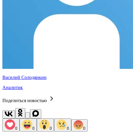
Василий Солодянкин
Аналитик
Поделиться новостью
0
0
0
0
0