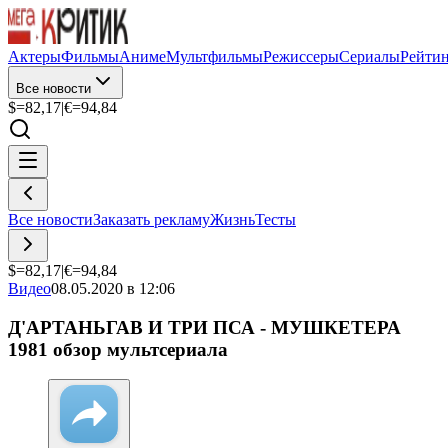
Актеры
Фильмы
Аниме
Мультфильмы
Режиссеры
Сериалы
Рейти
Все новости
$=
82,17
|
€=
94,84
Все новости
Заказать рекламу
Жизнь
Тесты
$=
82,17
|
€=
94,84
Видео
08.05.2020 в 12:06
Д'АРТАНЬГАВ И ТРИ ПСА - МУШКЕТЕРА
1981 обзор мультсериала