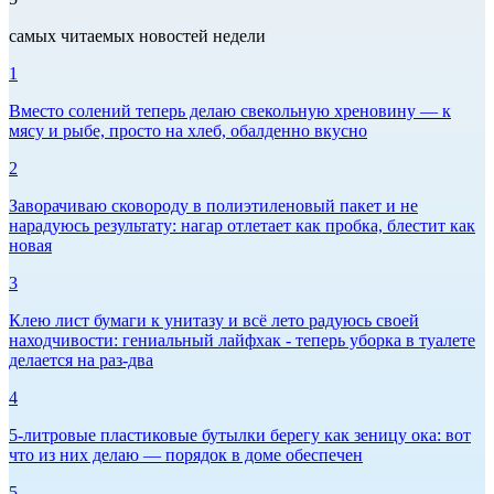
самых читаемых новостей недели
1
Вместо солений теперь делаю свекольную хреновину — к
мясу и рыбе, просто на хлеб, обалденно вкусно
2
Заворачиваю сковороду в полиэтиленовый пакет и не
нарадуюсь результату: нагар отлетает как пробка, блестит как
новая
3
Клею лист бумаги к унитазу и всё лето радуюсь своей
находчивости: гениальный лайфхак - теперь уборка в туалете
делается на раз-два
4
5-литровые пластиковые бутылки берегу как зеницу ока: вот
что из них делаю — порядок в доме обеспечен
5