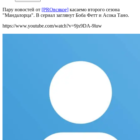
Пару новостей от
[PROвсякое]
касаемо второго сезона
"Мандалорца". В сериал заглянут Боба Фетт и Асока Тано.
https://www.youtube.com/watch?v=9jx9DA-9luw