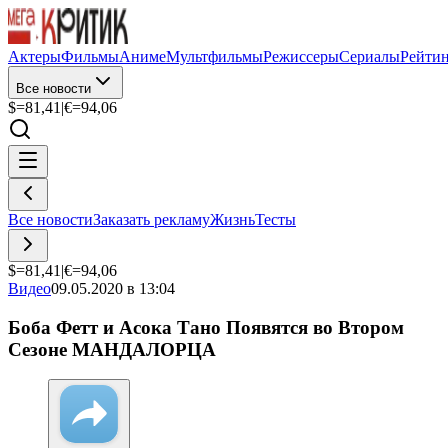
Актеры
Фильмы
Аниме
Мультфильмы
Режиссеры
Сериалы
Рейти
Все новости
$=
81,41
|
€=
94,06
Все новости
Заказать рекламу
Жизнь
Тесты
$=
81,41
|
€=
94,06
Видео
09.05.2020 в 13:04
Боба Фетт и Асока Тано Появятся во Втором
Сезоне МАНДАЛОРЦА