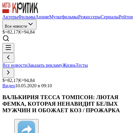
Актеры
Фильмы
Аниме
Мультфильмы
Режиссеры
Сериалы
Рейти
Все новости
$=
82,17
|
€=
94,84
Все новости
Заказать рекламу
Жизнь
Тесты
$=
82,17
|
€=
94,84
Видео
10.05.2020 в 09:10
ВАЛЬКИРИЯ ТЕССА ТОМПСОН: ЛЮТАЯ
ФЕМКА, КОТОРАЯ НЕНАВИДИТ БЕЛЫХ
МУЖЧИН И ОБОЖАЕТ КОЗ / ПРОЖАРКА