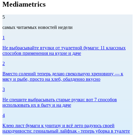
Mediametrics
5
самых читаемых новостей недели
1
Не выбрасывайте втулки от туалетной бумаги: 11 классных
способов применения на кухне и даче
2
Вместо солений теперь делаю свекольную хреновину — к
мясу и рыбе, просто на хлеб, обалденно вкусно
3
Не спешите выбрасывать старые ручки: вот 7 способов
использовать их в быту и на даче
4
Клею лист бумаги к унитазу и всё лето радуюсь своей
находчивости: гениальный лайфхак - теперь уборка в туалете