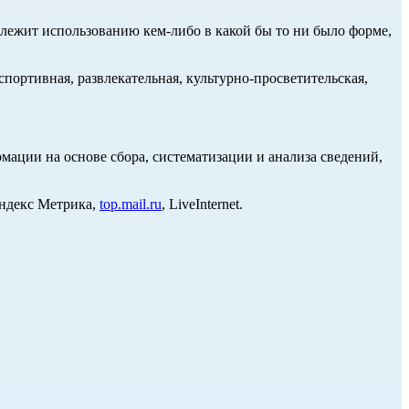
длежит использованию кем-либо в какой бы то ни было форме,
портивная, развлекательная, культурно-просветительская,
ции на основе сбора, систематизации и анализа сведений,
Яндекс Метрика,
top.mail.ru
, LiveInternet.