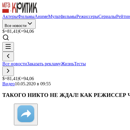
Актеры
Фильмы
Аниме
Мультфильмы
Режиссеры
Сериалы
Рейти
Все новости
$=
81,41
|
€=
94,06
Все новости
Заказать рекламу
Жизнь
Тесты
$=
81,41
|
€=
94,06
Видео
10.05.2020 в 09:55
ТАКОГО НИКТО НЕ ЖДАЛ! КАК РЕЖИССЕР 