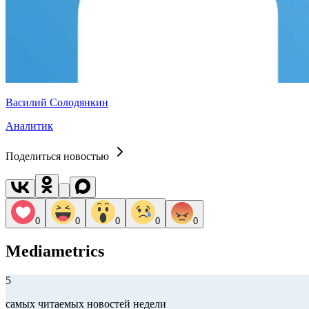
Василий Солодянкин
Аналитик
Поделиться новостью
0
0
0
0
0
Mediametrics
5
самых читаемых новостей недели