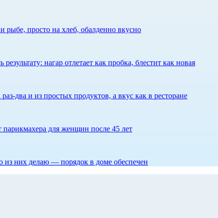
 рыбе, просто на хлеб, обалденно вкусно
результату: нагар отлетает как пробка, блестит как новая
 раз-два и из простых продуктов, а вкус как в ресторане
ет парикмахера для женщин после 45 лет
то из них делаю — порядок в доме обеспечен