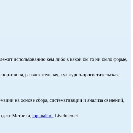
длежит использованию кем-либо в какой бы то ни было форме,
портивная, развлекательная, культурно-просветительская,
ции на основе сбора, систематизации и анализа сведений,
Яндекс Метрика,
top.mail.ru
, LiveInternet.