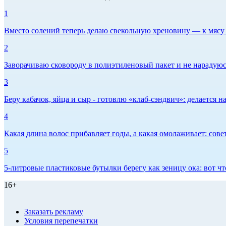
1
Вместо солений теперь делаю свекольную хреновину — к мясу и
2
Заворачиваю сковороду в полиэтиленовый пакет и не нарадуюсь 
3
Беру кабачок, яйца и сыр - готовлю «клаб-сэндвич»: делается на
4
Какая длина волос прибавляет годы, а какая омолаживает: сов
5
5-литровые пластиковые бутылки берегу как зеницу ока: вот ч
16+
Заказать рекламу
Условия перепечатки