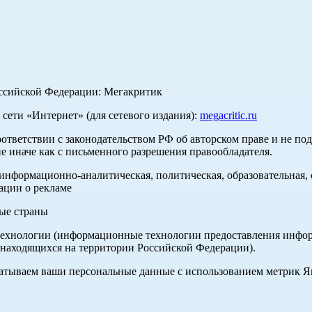
оссийской Федерации: Мегакритик
ети «Интернет» (для сетевого издания):
megacritic.ru
оответствии с законодательством РФ об авторском праве и не по
е иначе как с письменного разрешения правообладателя.
нформационно-аналитическая, политическая, образовательная, с
ации о рекламе
ные страны
хнологии (информационные технологии предоставления информа
 находящихся на территории Российской Федерации).
абатываем ваши персональные данные с использованием метрик 