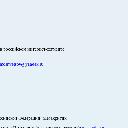
в российском интернет-сегменте
mdshvetsov@yandex.ru
оссийской Федерации: Мегакритик
ети «Интернет» (для сетевого издания):
megacritic.ru