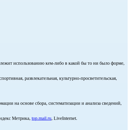
длежит использованию кем-либо в какой бы то ни было форме,
портивная, развлекательная, культурно-просветительская,
ции на основе сбора, систематизации и анализа сведений,
Яндекс Метрика,
top.mail.ru
, LiveInternet.