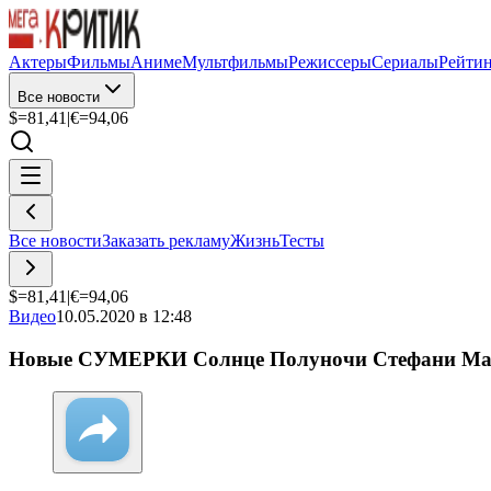
Актеры
Фильмы
Аниме
Мультфильмы
Режиссеры
Сериалы
Рейти
Все новости
$=
81,41
|
€=
94,06
Все новости
Заказать рекламу
Жизнь
Тесты
$=
81,41
|
€=
94,06
Видео
10.05.2020 в 12:48
Новые СУМЕРКИ Солнце Полуночи Стефани Ма