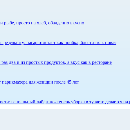
 рыбе, просто на хлеб, обалденно вкусно
результату: нагар отлетает как пробка, блестит как новая
 раз-два и из простых продуктов, а вкус как в ресторане
ет парикмахера для женщин после 45 лет
сти: гениальный лайфхак - теперь уборка в туалете делается на 