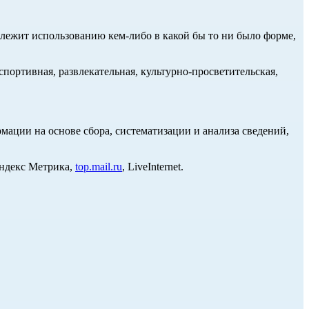
длежит использованию кем-либо в какой бы то ни было форме,
портивная, развлекательная, культурно-просветительская,
ции на основе сбора, систематизации и анализа сведений,
Яндекс Метрика,
top.mail.ru
, LiveInternet.