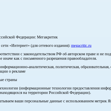
оссийской Федерации: Мегакритик
ети «Интернет» (для сетевого издания):
megacritic.ru
оответствии с законодательством РФ об авторском праве и не по
е иначе как с письменного разрешения правообладателя.
нформационно-аналитическая, политическая, образовательная, с
ации о рекламе
ные страны
хнологии (информационные технологии предоставления информа
 находящихся на территории Российской Федерации).
абатываем ваши персональные данные с использованием метрик 