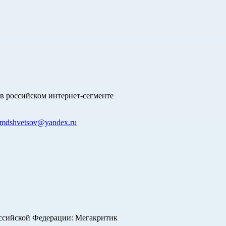
в российском интернет-сегменте
mdshvetsov@yandex.ru
оссийской Федерации: Мегакритик