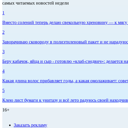
самых читаемых новостей недели
1
Вместо солений теперь делаю свекольную хреновину — к мясу и
2
Заворачиваю сковороду в полиэтиленовый пакет и не нарадуюсь 
3
Беру кабачок, яйца и сыр - готовлю «клаб-сэндвич»: делается на
4
Какая длина волос прибавляет годы, а какая омолаживает: сов
5
Клею лист бумаги к унитазу и всё лето радуюсь своей находчиво
16+
Заказать рекламу