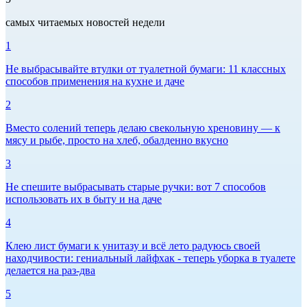
самых читаемых новостей недели
1
Не выбрасывайте втулки от туалетной бумаги: 11 классных
способов применения на кухне и даче
2
Вместо солений теперь делаю свекольную хреновину — к
мясу и рыбе, просто на хлеб, обалденно вкусно
3
Не спешите выбрасывать старые ручки: вот 7 способов
использовать их в быту и на даче
4
Клею лист бумаги к унитазу и всё лето радуюсь своей
находчивости: гениальный лайфхак - теперь уборка в туалете
делается на раз-два
5