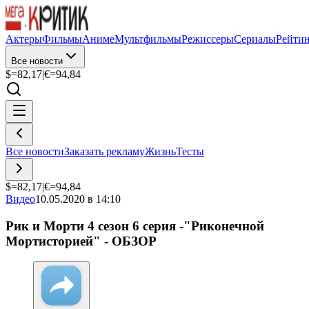
Актеры
Фильмы
Аниме
Мультфильмы
Режиссеры
Сериалы
Рейти
Все новости
$=
82,17
|
€=
94,84
Все новости
Заказать рекламу
Жизнь
Тесты
$=
82,17
|
€=
94,84
Видео
10.05.2020 в 14:10
Рик и Морти 4 сезон 6 серия -"Риконечной
Мортисторией" - ОБЗОР