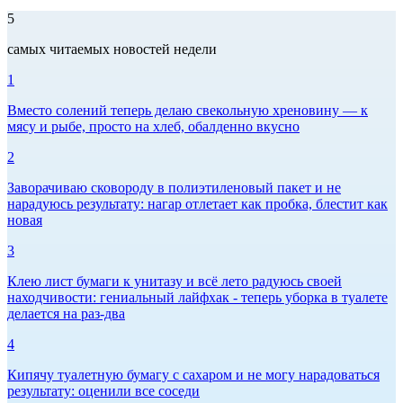
5
самых читаемых новостей недели
1
Вместо солений теперь делаю свекольную хреновину — к
мясу и рыбе, просто на хлеб, обалденно вкусно
2
Заворачиваю сковороду в полиэтиленовый пакет и не
нарадуюсь результату: нагар отлетает как пробка, блестит как
новая
3
Клею лист бумаги к унитазу и всё лето радуюсь своей
находчивости: гениальный лайфхак - теперь уборка в туалете
делается на раз-два
4
Кипячу туалетную бумагу с сахаром и не могу нарадоваться
результату: оценили все соседи