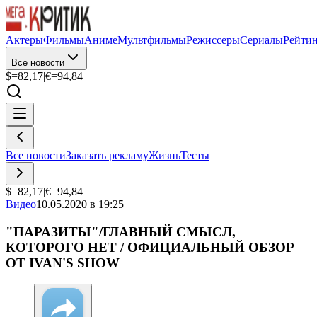
Актеры
Фильмы
Аниме
Мультфильмы
Режиссеры
Сериалы
Рейти
Все новости
$=
82,17
|
€=
94,84
Все новости
Заказать рекламу
Жизнь
Тесты
$=
82,17
|
€=
94,84
Видео
10.05.2020 в 19:25
"ПАРАЗИТЫ"/ГЛАВНЫЙ СМЫСЛ,
КОТОРОГО НЕТ / ОФИЦИАЛЬНЫЙ ОБЗОР
ОТ IVAN'S SHOW