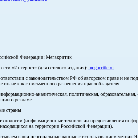
оссийской Федерации: Мегакритик
ети «Интернет» (для сетевого издания):
megacritic.ru
оответствии с законодательством РФ об авторском праве и не по
е иначе как с письменного разрешения правообладателя.
нформационно-аналитическая, политическая, образовательная, с
ации о рекламе
ные страны
хнологии (информационные технологии предоставления информа
 находящихся на территории Российской Федерации).
абатываем ваши персональные данные с использованием метрик 