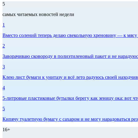
5
самых читаемых новостей недели
1
Вместо солений теперь делаю свекольную хреновину — к мясу и
2
Заворачиваю сковороду в полиэтиленовый пакет и не нарадуюсь 
3
Клею лист бумаги к унитазу и всё лето радуюсь своей находчиво
4
5-литровые пластиковые бутылки берегу как зеницу ока: вот ч
5
Кипячу туалетную бумагу с сахаром и не могу нарадоваться рез
16+