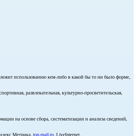
длежит использованию кем-либо в какой бы то ни было форме,
портивная, развлекательная, культурно-просветительская,
ции на основе сбора, систематизации и анализа сведений,
Яндекс Метрика,
top.mail.ru
, LiveInternet.