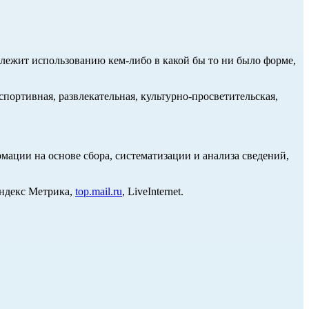
длежит использованию кем-либо в какой бы то ни было форме,
портивная, развлекательная, культурно-просветительская,
ции на основе сбора, систематизации и анализа сведений,
Яндекс Метрика,
top.mail.ru
, LiveInternet.