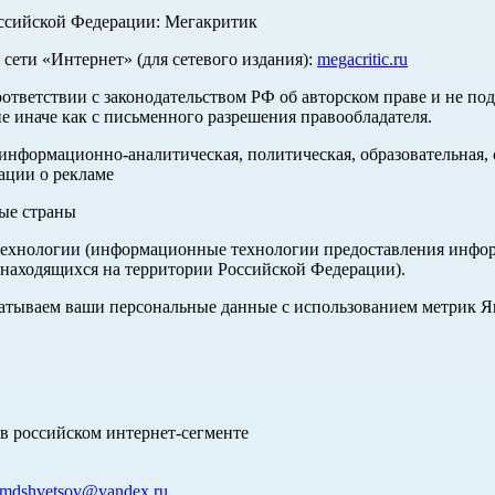
оссийской Федерации: Мегакритик
ети «Интернет» (для сетевого издания):
megacritic.ru
оответствии с законодательством РФ об авторском праве и не по
е иначе как с письменного разрешения правообладателя.
нформационно-аналитическая, политическая, образовательная, с
ации о рекламе
ные страны
хнологии (информационные технологии предоставления информа
 находящихся на территории Российской Федерации).
абатываем ваши персональные данные с использованием метрик 
в российском интернет-сегменте
mdshvetsov@yandex.ru