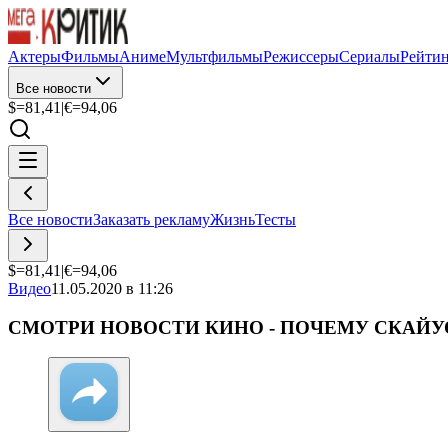
Актеры
Фильмы
Аниме
Мультфильмы
Режиссеры
Сериалы
Рейти
Все новости
$=
81,41
|
€=
94,06
Все новости
Заказать рекламу
Жизнь
Тесты
$=
81,41
|
€=
94,06
Видео
11.05.2020 в 11:26
СМОТРИ НОВОСТИ КИНО - ПОЧЕМУ СКАЙУ