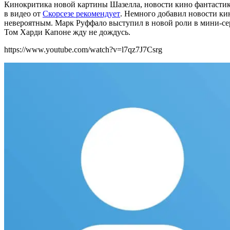
Кинокритика новой картины Шазелла, новости кино фантастика
в видео от
Скорсезе рекомендует
. Немного добавил новости ки
невероятным. Марк Руффало выступил в новой роли в мини-сери
Том Харди Капоне жду не дождусь
.
https://www.youtube.com/watch?v=l7qz7J7Csrg