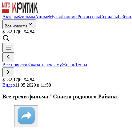
Актеры
Фильмы
Аниме
Мультфильмы
Режиссеры
Сериалы
Рейти
Все новости
$=
82,17
|
€=
94,84
Все новости
Заказать рекламу
Жизнь
Тесты
$=
82,17
|
€=
94,84
Видео
11.05.2020 в 11:58
Все грехи фильма "Спасти рядового Райана"