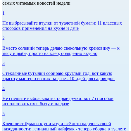
самых читаемых новостей недели
1
Не выбрасывайте втулки от туалетной бумаги: 11 классных
способов применения на кухне и даче
2
Вместо солений теперь делаю свекольную хреновину — к
мясу и рыбе, просто на хлеб, обалденно вкусно
3
Стеклянные бутылки собираю круглый год: вот какую
красоту мастерю из них на даче - 10 идей для садоводов
4
Не спешите выбрасывать старые ручки: вот 7 способов
использовать их в быту и на даче
5
Клею лист бумаги к унитазу и всё лето радуюсь своей
находчивости: гениальный лайфхак - теперь уборка в туалете