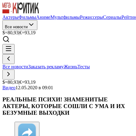
Актеры
Фильмы
Аниме
Мультфильмы
Режиссеры
Сериалы
Рейти
Все новости
$=
80,93
|
€=
93,19
Все новости
Заказать рекламу
Жизнь
Тесты
$=
80,93
|
€=
93,19
Видео
12.05.2020 в 09:01
РЕАЛЬНЫЕ ПСИХИ! ЗНАМЕНИТЫЕ
АКТЕРЫ, КОТОРЫЕ СОШЛИ С УМА И ИХ
БЕЗУМНЫЕ ВЫХОДКИ