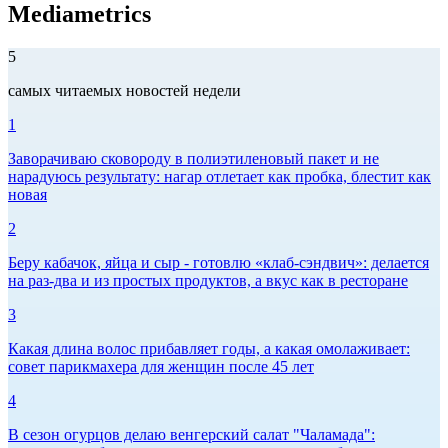
Mediametrics
5
самых читаемых новостей недели
1
Заворачиваю сковороду в полиэтиленовый пакет и не
нарадуюсь результату: нагар отлетает как пробка, блестит как
новая
2
Беру кабачок, яйца и сыр - готовлю «клаб-сэндвич»: делается
на раз-два и из простых продуктов, а вкус как в ресторане
3
Какая длина волос прибавляет годы, а какая омолаживает:
совет парикмахера для женщин после 45 лет
4
В сезон огурцов делаю венгерский салат "Чаламада":