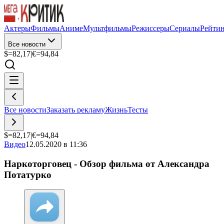
Актеры
Фильмы
Аниме
Мультфильмы
Режиссеры
Сериалы
Рейти
Все новости
$=
82,17
|
€=
94,84
Все новости
Заказать рекламу
Жизнь
Тесты
$=
82,17
|
€=
94,84
Видео
12.05.2020 в 11:36
Наркоторговец - Обзор фильма от Александра
Потатурко