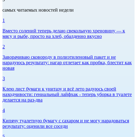
самых читаемых новостей недели
1
Вместо солений теперь делаю свекольную хреновину — к
мясу и рыбе, просто на хлеб, обалденно вкусно
2
Заворачиваю сковороду в полиэтиленовый пакет и не
нарадуюсь результату: нагар отлетает как пробка, блестит как
новая
3
Клею лист бумаги к унитазу и всё лето радуюсь своей
находчивости: гениальный лайфхак - теперь уборка в туалете
делается на раз-два
4
Кипячу туалетную бумагу с сахаром и не могу нарадоваться
результату: оценили все соседи
5