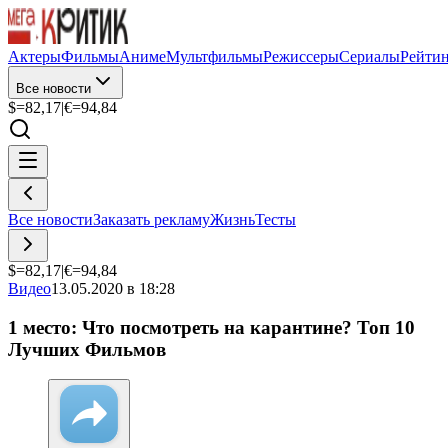
Актеры
Фильмы
Аниме
Мультфильмы
Режиссеры
Сериалы
Рейти
Все новости
$=
82,17
|
€=
94,84
Все новости
Заказать рекламу
Жизнь
Тесты
$=
82,17
|
€=
94,84
Видео
13.05.2020 в 18:28
1 место: Что посмотреть на карантине? Топ 10
Лучших Фильмов