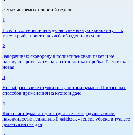
самых читаемых новостей недели
1
Вместо солений теперь делаю свекольную хреновину — к
мясу и рыбе, просто на хлеб, обалденно вкусно
2
Заворачиваю сковороду в полиэтиленовый пакет и не
нарадуюсь результату: нагар отлетает как пробка, блестит как
новая
3
Не выбрасывайте втулки от туалетной бумаги: 11 классных
способов применения на кухне и даче
4
Клею лист бумаги к унитазу и всё лето радуюсь своей
находчивости: гениальный лайфхак - теперь уборка в туалете
делается на раз-два
5