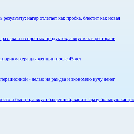
результату: нагар отлетает как пробка, блестит как новая
 раз-два и из простых продуктов, а вкус как в ресторане
ет парикмахера для женщин после 45 лет
перационной - делаю на раз-два и экономлю кучу денег
росто и быстро, а вкус обалденный, варите сразу большую каст