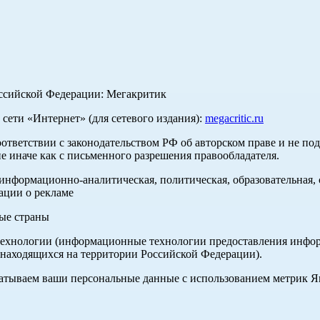
оссийской Федерации: Мегакритик
ети «Интернет» (для сетевого издания):
megacritic.ru
оответствии с законодательством РФ об авторском праве и не по
е иначе как с письменного разрешения правообладателя.
нформационно-аналитическая, политическая, образовательная, с
ации о рекламе
ные страны
хнологии (информационные технологии предоставления информа
 находящихся на территории Российской Федерации).
абатываем ваши персональные данные с использованием метрик 