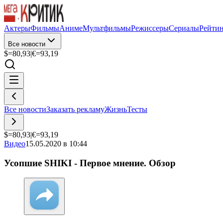
Актеры
Фильмы
Аниме
Мультфильмы
Режиссеры
Сериалы
Рейти
Все новости
$=
80,93
|
€=
93,19
Все новости
Заказать рекламу
Жизнь
Тесты
$=
80,93
|
€=
93,19
Видео
15.05.2020 в 10:44
Усопшие SHIKI - Первое мнение. Обзор