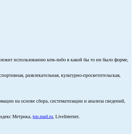
длежит использованию кем-либо в какой бы то ни было форме,
портивная, развлекательная, культурно-просветительская,
ции на основе сбора, систематизации и анализа сведений,
Яндекс Метрика,
top.mail.ru
, LiveInternet.