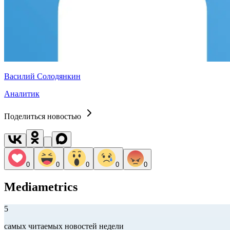
Василий Солодянкин
Аналитик
Поделиться новостью
0
0
0
0
0
Mediametrics
5
самых читаемых новостей недели