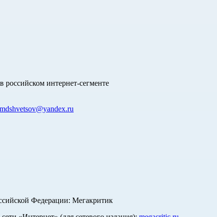
в российском интернет-сегменте
mdshvetsov@yandex.ru
оссийской Федерации: Мегакритик
ети «Интернет» (для сетевого издания):
megacritic.ru