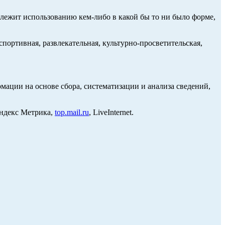
длежит использованию кем-либо в какой бы то ни было форме,
портивная, развлекательная, культурно-просветительская,
ции на основе сбора, систематизации и анализа сведений,
Яндекс Метрика,
top.mail.ru
, LiveInternet.