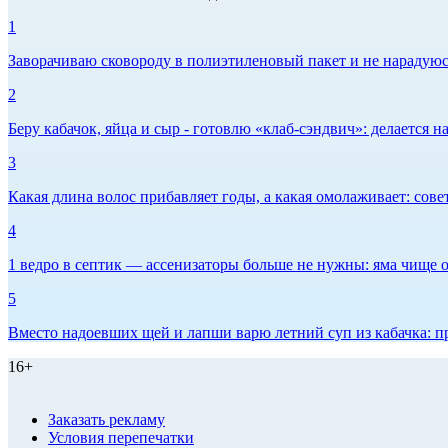
1
Заворачиваю сковороду в полиэтиленовый пакет и не нарадуюсь 
2
Беру кабачок, яйца и сыр - готовлю «клаб-сэндвич»: делается на
3
Какая длина волос прибавляет годы, а какая омолаживает: сов
4
1 ведро в септик — ассенизаторы больше не нужны: яма чище о
5
Вместо надоевших щей и лапши варю летний суп из кабачка: п
16+
Заказать рекламу
Условия перепечатки