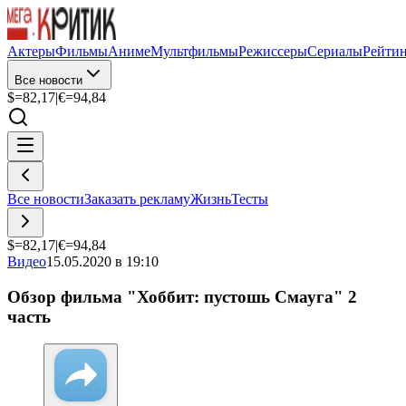
Актеры
Фильмы
Аниме
Мультфильмы
Режиссеры
Сериалы
Рейти
Все новости
$=
82,17
|
€=
94,84
Все новости
Заказать рекламу
Жизнь
Тесты
$=
82,17
|
€=
94,84
Видео
15.05.2020 в 19:10
Обзор фильма "Хоббит: пустошь Смауга" 2
часть