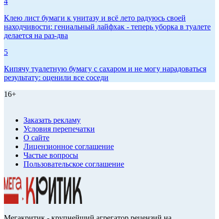
4
Клею лист бумаги к унитазу и всё лето радуюсь своей
находчивости: гениальный лайфхак - теперь уборка в туалете
делается на раз-два
5
Кипячу туалетную бумагу с сахаром и не могу нарадоваться
результату: оценили все соседи
16+
Заказать рекламу
Условия перепечатки
О сайте
Лицензионное соглашение
Частые вопросы
Пользовательское соглашение
Мегакритик - крупнейший агрегатор рецензий на