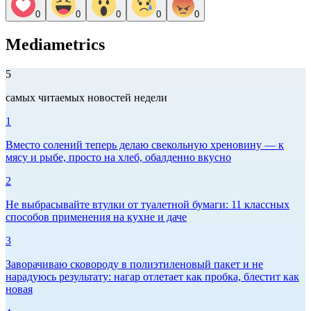
0
0
0
0
0
Mediametrics
5
самых читаемых новостей недели
1
Вместо солений теперь делаю свекольную хреновину — к
мясу и рыбе, просто на хлеб, обалденно вкусно
2
Не выбрасывайте втулки от туалетной бумаги: 11 классных
способов применения на кухне и даче
3
Заворачиваю сковороду в полиэтиленовый пакет и не
нарадуюсь результату: нагар отлетает как пробка, блестит как
новая