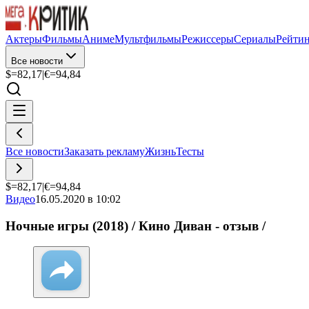
Актеры
Фильмы
Аниме
Мультфильмы
Режиссеры
Сериалы
Рейти
Все новости
$=
82,17
|
€=
94,84
Все новости
Заказать рекламу
Жизнь
Тесты
$=
82,17
|
€=
94,84
Видео
16.05.2020 в 10:02
Ночные игры (2018) / Кино Диван - отзыв /