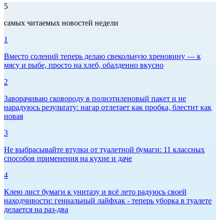
5
самых читаемых новостей недели
1
Вместо солений теперь делаю свекольную хреновину — к
мясу и рыбе, просто на хлеб, обалденно вкусно
2
Заворачиваю сковороду в полиэтиленовый пакет и не
нарадуюсь результату: нагар отлетает как пробка, блестит как
новая
3
Не выбрасывайте втулки от туалетной бумаги: 11 классных
способов применения на кухне и даче
4
Клею лист бумаги к унитазу и всё лето радуюсь своей
находчивости: гениальный лайфхак - теперь уборка в туалете
делается на раз-два