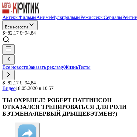
Актеры
Фильмы
Аниме
Мультфильмы
Режиссеры
Сериалы
Рейти
Все новости
$=
82,17
|
€=
94,84
Все новости
Заказать рекламу
Жизнь
Тесты
$=
82,17
|
€=
94,84
Видео
18.05.2020 в 10:57
ТЫ ОХРЕНЕЛ? РОБЕРТ ПАТТИНСОН
ОТКАЗАЛСЯ ТРЕНИРОВАТЬСЯ ДЛЯ РОЛИ
БЭТМЕНА/ПЕРВЫЙ ДРЫЩЕБЭТМЕН?)