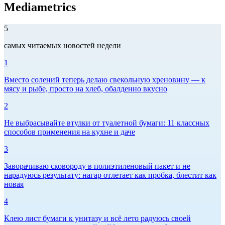
Mediametrics
5
самых читаемых новостей недели
1
Вместо солений теперь делаю свекольную хреновину — к
мясу и рыбе, просто на хлеб, обалденно вкусно
2
Не выбрасывайте втулки от туалетной бумаги: 11 классных
способов применения на кухне и даче
3
Заворачиваю сковороду в полиэтиленовый пакет и не
нарадуюсь результату: нагар отлетает как пробка, блестит как
новая
4
Клею лист бумаги к унитазу и всё лето радуюсь своей