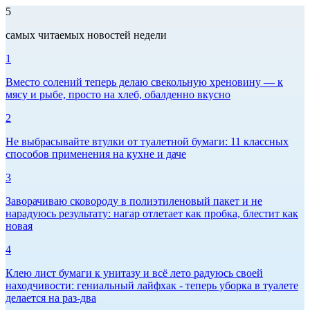
5
самых читаемых новостей недели
1
Вместо солений теперь делаю свекольную хреновину — к
мясу и рыбе, просто на хлеб, обалденно вкусно
2
Не выбрасывайте втулки от туалетной бумаги: 11 классных
способов применения на кухне и даче
3
Заворачиваю сковороду в полиэтиленовый пакет и не
нарадуюсь результату: нагар отлетает как пробка, блестит как
новая
4
Клею лист бумаги к унитазу и всё лето радуюсь своей
находчивости: гениальный лайфхак - теперь уборка в туалете
делается на раз-два