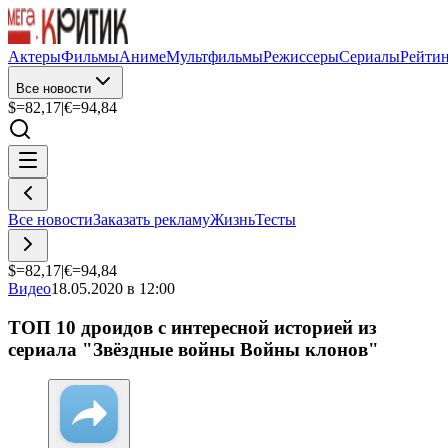
Актеры
Фильмы
Аниме
Мультфильмы
Режиссеры
Сериалы
Рейти
Все новости
$=
82,17
|
€=
94,84
Все новости
Заказать рекламу
Жизнь
Тесты
$=
82,17
|
€=
94,84
Видео
18.05.2020 в 12:00
ТОП 10 дроидов с интересной историей из
сериала "Звёздные войны Войны клонов"