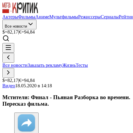
Актеры
Фильмы
Аниме
Мультфильмы
Режиссеры
Сериалы
Рейти
Все новости
$=
82,17
|
€=
94,84
Все новости
Заказать рекламу
Жизнь
Тесты
$=
82,17
|
€=
94,84
Видео
18.05.2020 в 14:18
Мстители: Финал - Пьяная Разборка во времени.
Пересказ фильма.