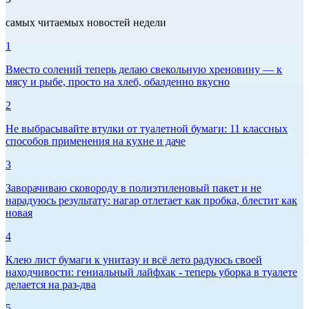
самых читаемых новостей недели
1
Вместо солений теперь делаю свекольную хреновину — к
мясу и рыбе, просто на хлеб, обалденно вкусно
2
Не выбрасывайте втулки от туалетной бумаги: 11 классных
способов применения на кухне и даче
3
Заворачиваю сковороду в полиэтиленовый пакет и не
нарадуюсь результату: нагар отлетает как пробка, блестит как
новая
4
Клею лист бумаги к унитазу и всё лето радуюсь своей
находчивости: гениальный лайфхак - теперь уборка в туалете
делается на раз-два
5