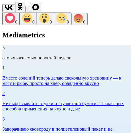
0
0
0
0
0
Mediametrics
5
самых читаемых новостей недели
1
Вместо солений теперь делаю свекольную хреновину — к
мясу и рыбе, просто на хлеб, обалденно вкусно
2
Не выбрасывайте втулки от туалетной бумаги: 11 классных
способов применения на кухне и даче
3
Заворачиваю сковороду в полиэтиленовый пакет и не