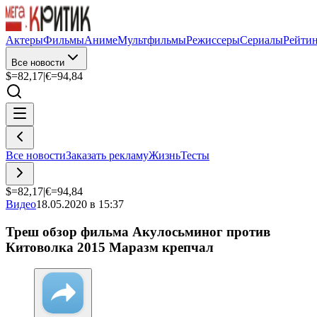
Актеры
Фильмы
Аниме
Мультфильмы
Режиссеры
Сериалы
Рейти
Все новости
$=
82,17
|
€=
94,84
Все новости
Заказать рекламу
Жизнь
Тесты
$=
82,17
|
€=
94,84
Видео
18.05.2020 в 15:37
Треш обзор фильма Акулосьминог против
Китоволка 2015 Маразм крепчал