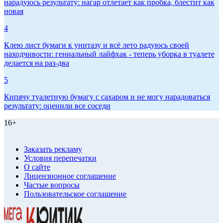
нарадуюсь результату: нагар отлетает как пробка, блестит как
новая
4
Клею лист бумаги к унитазу и всё лето радуюсь своей
находчивости: гениальный лайфхак - теперь уборка в туалете
делается на раз-два
5
Кипячу туалетную бумагу с сахаром и не могу нарадоваться
результату: оценили все соседи
16+
Заказать рекламу
Условия перепечатки
О сайте
Лицензионное соглашение
Частые вопросы
Пользовательское соглашение