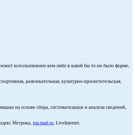
длежит использованию кем-либо в какой бы то ни было форме,
портивная, развлекательная, культурно-просветительская,
ции на основе сбора, систематизации и анализа сведений,
Яндекс Метрика,
top.mail.ru
, LiveInternet.