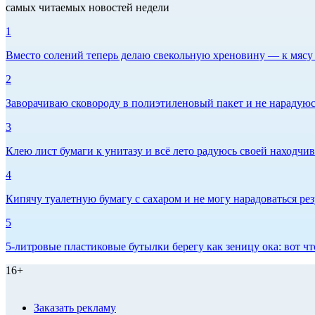
самых читаемых новостей недели
1
Вместо солений теперь делаю свекольную хреновину — к мясу и
2
Заворачиваю сковороду в полиэтиленовый пакет и не нарадуюсь 
3
Клею лист бумаги к унитазу и всё лето радуюсь своей находчиво
4
Кипячу туалетную бумагу с сахаром и не могу нарадоваться рез
5
5-литровые пластиковые бутылки берегу как зеницу ока: вот ч
16+
Заказать рекламу