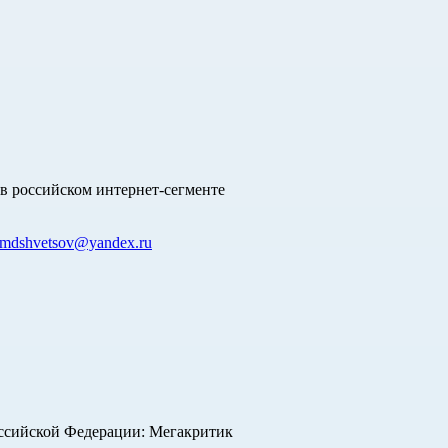
в российском интернет-сегменте
mdshvetsov@yandex.ru
оссийской Федерации: Мегакритик