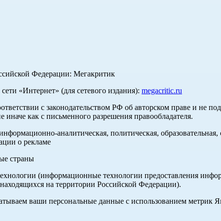
оссийской Федерации: Мегакритик
ети «Интернет» (для сетевого издания):
megacritic.ru
оответствии с законодательством РФ об авторском праве и не по
е иначе как с письменного разрешения правообладателя.
нформационно-аналитическая, политическая, образовательная, с
ации о рекламе
ные страны
хнологии (информационные технологии предоставления информа
 находящихся на территории Российской Федерации).
абатываем ваши персональные данные с использованием метрик 