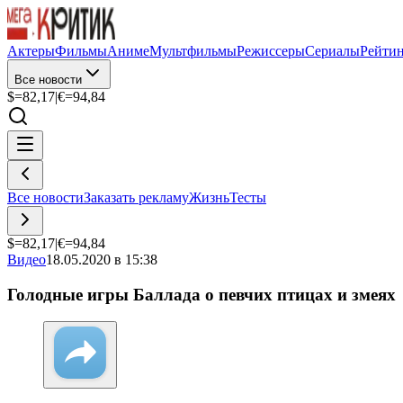
Актеры
Фильмы
Аниме
Мультфильмы
Режиссеры
Сериалы
Рейти
Все новости
$=
82,17
|
€=
94,84
Все новости
Заказать рекламу
Жизнь
Тесты
$=
82,17
|
€=
94,84
Видео
18.05.2020 в 15:38
Голодные игры Баллада о певчих птицах и змеях