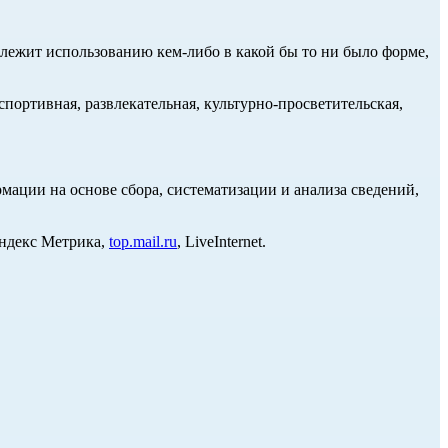
длежит использованию кем-либо в какой бы то ни было форме,
портивная, развлекательная, культурно-просветительская,
ции на основе сбора, систематизации и анализа сведений,
Яндекс Метрика,
top.mail.ru
, LiveInternet.