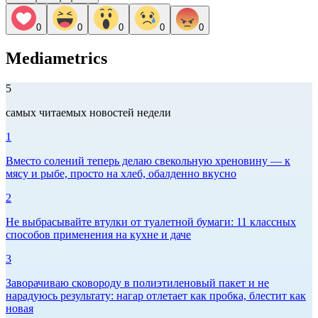
0
0
0
0
0
Mediametrics
5
самых читаемых новостей недели
1
Вместо солений теперь делаю свекольную хреновину — к
мясу и рыбе, просто на хлеб, обалденно вкусно
2
Не выбрасывайте втулки от туалетной бумаги: 11 классных
способов применения на кухне и даче
3
Заворачиваю сковороду в полиэтиленовый пакет и не
нарадуюсь результату: нагар отлетает как пробка, блестит как
новая