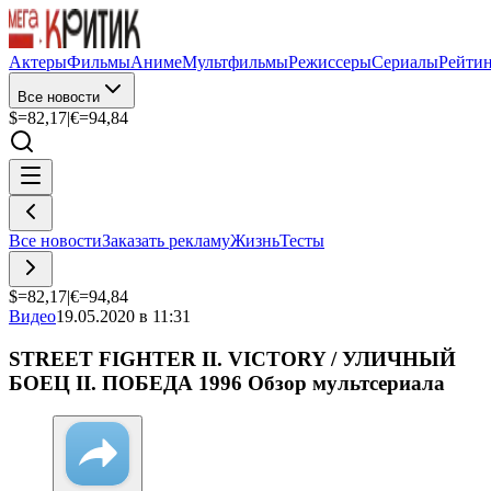
Актеры
Фильмы
Аниме
Мультфильмы
Режиссеры
Сериалы
Рейти
Все новости
$=
82,17
|
€=
94,84
Все новости
Заказать рекламу
Жизнь
Тесты
$=
82,17
|
€=
94,84
Видео
19.05.2020 в 11:31
STREET FIGHTER II. VICTORY / УЛИЧНЫЙ
БОЕЦ II. ПОБЕДА 1996 Обзор мультсериала