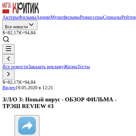
Актеры
Фильмы
Аниме
Мультфильмы
Режиссеры
Сериалы
Рейти
Все новости
$=
82,17
|
€=
94,84
Все новости
Заказать рекламу
Жизнь
Тесты
$=
82,17
|
€=
94,84
Видео
19.05.2020 в 12:21
З/Л/О 3: Новый вирус - ОБЗОР ФИЛЬМА -
ТРЭШ REVIEW #3