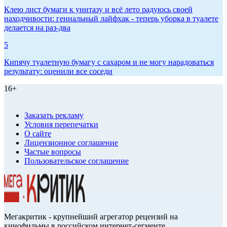
Клею лист бумаги к унитазу и всё лето радуюсь своей
находчивости: гениальный лайфхак - теперь уборка в туалете
делается на раз-два
5
Кипячу туалетную бумагу с сахаром и не могу нарадоваться
результату: оценили все соседи
16+
Заказать рекламу
Условия перепечатки
О сайте
Лицензионное соглашение
Частые вопросы
Пользовательское соглашение
Мегакритик - крупнейший агрегатор рецензий на
кинофильмы в российском интернет-сегменте