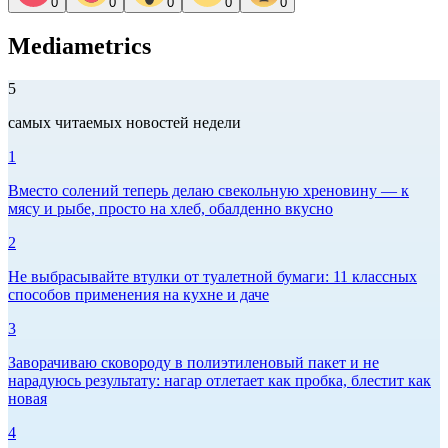
0
0
0
0
0
Mediametrics
5
самых читаемых новостей недели
1
Вместо солений теперь делаю свекольную хреновину — к
мясу и рыбе, просто на хлеб, обалденно вкусно
2
Не выбрасывайте втулки от туалетной бумаги: 11 классных
способов применения на кухне и даче
3
Заворачиваю сковороду в полиэтиленовый пакет и не
нарадуюсь результату: нагар отлетает как пробка, блестит как
новая
4