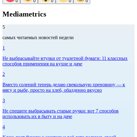
0
0
0
0
0
Mediametrics
5
самых читаемых новостей недели
1
Не выбрасывайте втулки от туалетной бумаги: 11 классных
способов применения на кухне и даче
2
Вместо солений теперь делаю свекольную хреновину — к
мясу и рыбе, просто на хлеб, обалденно вкусно
3
Не спешите выбрасывать старые ручки: вот 7 способов
использовать их в быту и на даче
4