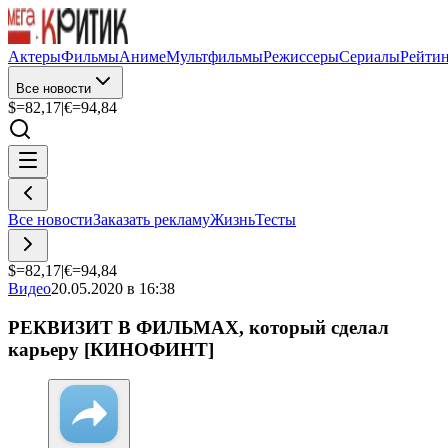
Актеры
Фильмы
Аниме
Мультфильмы
Режиссеры
Сериалы
Рейти
Все новости
$=
82,17
|
€=
94,84
Все новости
Заказать рекламу
Жизнь
Тесты
$=
82,17
|
€=
94,84
Видео
20.05.2020 в 16:38
РЕКВИЗИТ В ФИЛЬМАХ, который сделал
карьеру [КИНОФИНТ]