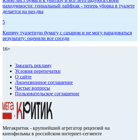
Клею лист бумаги к унитазу и всё лето радуюсь своей
находчивости: гениальный лайфхак - теперь уборка в туалете
делается на раз-два
5
Кипячу туалетную бумагу с сахаром и не могу нарадоваться
результату: оценили все соседи
16+
Заказать рекламу
Условия перепечатки
О сайте
Лицензионное соглашение
Частые вопросы
Пользовательское соглашение
Мегакритик - крупнейший агрегатор рецензий на
кинофильмы в российском интернет-сегменте