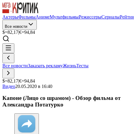
Актеры
Фильмы
Аниме
Мультфильмы
Режиссеры
Сериалы
Рейти
Все новости
$=
82,17
|
€=
94,84
Все новости
Заказать рекламу
Жизнь
Тесты
$=
82,17
|
€=
94,84
Видео
20.05.2020 в 16:40
Капоне (Лицо со шрамом) - Обзор фильма от
Александра Потатурко