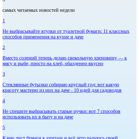
самых читаемых новостей недели
1
Не выбрасывайте втулки от туалетной бумаги: 11 классных
способов применения на кухне и даче
2
Вместо солений теперь делаю свекольную хреновину — к
мясу и рыбе, просто на хлеб, обалденно вкусно
3
Стеклянные бутылки собираю круглый год: вот какую
красоту мастерю из них на даче - 10 идей для садоводов
4
Не спешите выбрасывать старые ручки: вот 7 способов
использовать их в быту и на даче
5
Клею лист бумаги к унитазу и всё лето радуюсь своей