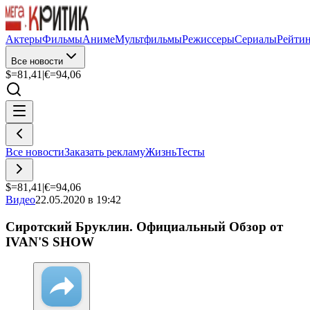
Актеры
Фильмы
Аниме
Мультфильмы
Режиссеры
Сериалы
Рейти
Все новости
$=
81,41
|
€=
94,06
Все новости
Заказать рекламу
Жизнь
Тесты
$=
81,41
|
€=
94,06
Видео
22.05.2020 в 19:42
Сиротский Бруклин. Официальный Обзор от
IVAN'S SHOW