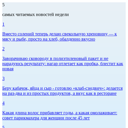
5
самых читаемых новостей недели
1
Вместо солений теперь делаю свекольную хреновину — к
мясу и рыбе, просто на хлеб, обалденно вкусно
2
Заворачиваю сковороду в полиэтиленовый пакет и не
нарадуюсь результату: нагар отлетает как пробка, блестит как
новая
3
Беру кабачок, яйца и сыр - готовлю «клаб-сэндвич»: делается
на раз-два и из простых продуктов, а вкус как в ресторане
4
Какая длина волос прибавляет годы, а какая омолаживает:
совет парикмахера для женщин после 45 лет
5