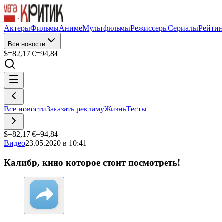
Актеры
Фильмы
Аниме
Мультфильмы
Режиссеры
Сериалы
Рейти
Все новости
$=
82,17
|
€=
94,84
Все новости
Заказать рекламу
Жизнь
Тесты
$=
82,17
|
€=
94,84
Видео
23.05.2020 в 10:41
Калибр, кино которое стоит посмотреть!