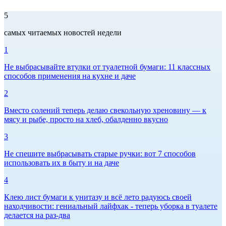
5
самых читаемых новостей недели
1
Не выбрасывайте втулки от туалетной бумаги: 11 классных
способов применения на кухне и даче
2
Вместо солений теперь делаю свекольную хреновину — к
мясу и рыбе, просто на хлеб, обалденно вкусно
3
Не спешите выбрасывать старые ручки: вот 7 способов
использовать их в быту и на даче
4
Клею лист бумаги к унитазу и всё лето радуюсь своей
находчивости: гениальный лайфхак - теперь уборка в туалете
делается на раз-два