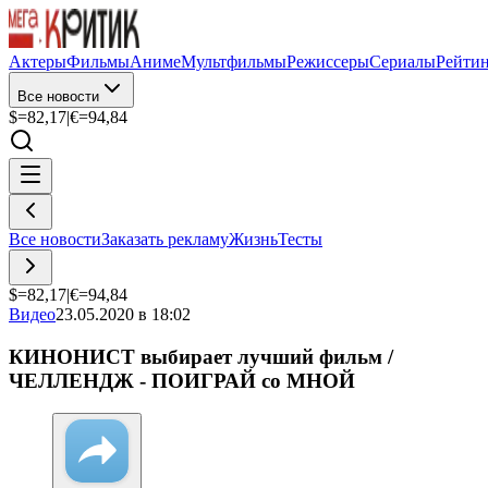
Актеры
Фильмы
Аниме
Мультфильмы
Режиссеры
Сериалы
Рейти
Все новости
$=
82,17
|
€=
94,84
Все новости
Заказать рекламу
Жизнь
Тесты
$=
82,17
|
€=
94,84
Видео
23.05.2020 в 18:02
КИНОНИСТ выбирает лучший фильм /
ЧЕЛЛЕНДЖ - ПОИГРАЙ со МНОЙ