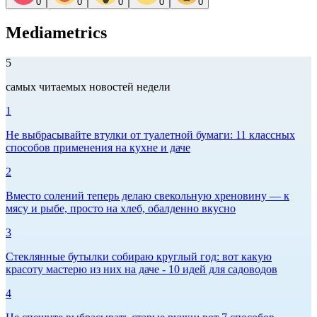
0
0
0
0
0
Mediametrics
5
самых читаемых новостей недели
1
Не выбрасывайте втулки от туалетной бумаги: 11 классных
способов применения на кухне и даче
2
Вместо солений теперь делаю свекольную хреновину — к
мясу и рыбе, просто на хлеб, обалденно вкусно
3
Стеклянные бутылки собираю круглый год: вот какую
красоту мастерю из них на даче - 10 идей для садоводов
4