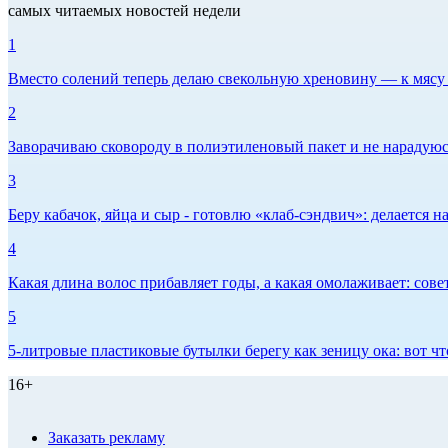
самых читаемых новостей недели
1
Вместо солений теперь делаю свекольную хреновину — к мясу и
2
Заворачиваю сковороду в полиэтиленовый пакет и не нарадуюсь 
3
Беру кабачок, яйца и сыр - готовлю «клаб-сэндвич»: делается на
4
Какая длина волос прибавляет годы, а какая омолаживает: сов
5
5-литровые пластиковые бутылки берегу как зеницу ока: вот ч
16+
Заказать рекламу