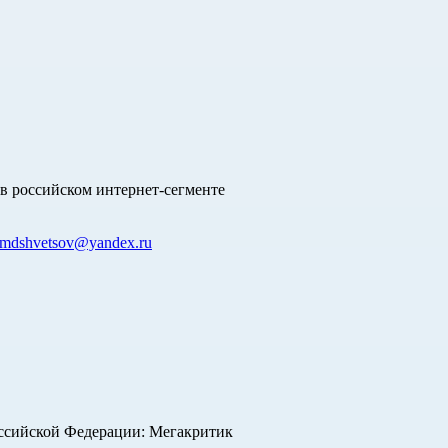
в российском интернет-сегменте
mdshvetsov@yandex.ru
оссийской Федерации: Мегакритик