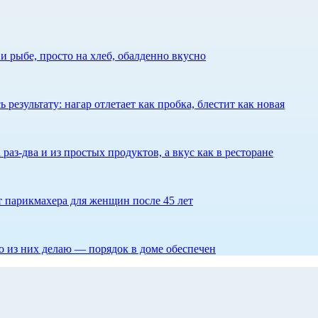
 рыбе, просто на хлеб, обалденно вкусно
результату: нагар отлетает как пробка, блестит как новая
 раз-два и из простых продуктов, а вкус как в ресторане
ет парикмахера для женщин после 45 лет
то из них делаю — порядок в доме обеспечен