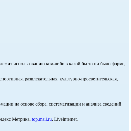
длежит использованию кем-либо в какой бы то ни было форме,
портивная, развлекательная, культурно-просветительская,
ции на основе сбора, систематизации и анализа сведений,
Яндекс Метрика,
top.mail.ru
, LiveInternet.