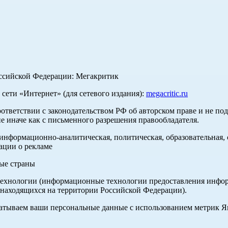
оссийской Федерации: Мегакритик
ети «Интернет» (для сетевого издания):
megacritic.ru
оответствии с законодательством РФ об авторском праве и не по
е иначе как с письменного разрешения правообладателя.
нформационно-аналитическая, политическая, образовательная, с
ации о рекламе
ные страны
хнологии (информационные технологии предоставления информа
 находящихся на территории Российской Федерации).
абатываем ваши персональные данные с использованием метрик 