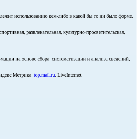
длежит использованию кем-либо в какой бы то ни было форме,
портивная, развлекательная, культурно-просветительская,
ции на основе сбора, систематизации и анализа сведений,
Яндекс Метрика,
top.mail.ru
, LiveInternet.