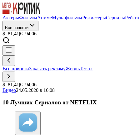
Актеры
Фильмы
Аниме
Мультфильмы
Режиссеры
Сериалы
Рейти
Все новости
$=
81,41
|
€=
94,06
Все новости
Заказать рекламу
Жизнь
Тесты
$=
81,41
|
€=
94,06
Видео
24.05.2020 в 16:08
10 Лучших Сериалов от NETFLIX