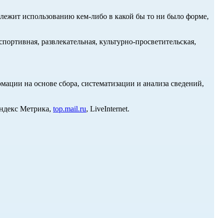
длежит использованию кем-либо в какой бы то ни было форме,
портивная, развлекательная, культурно-просветительская,
ции на основе сбора, систематизации и анализа сведений,
Яндекс Метрика,
top.mail.ru
, LiveInternet.