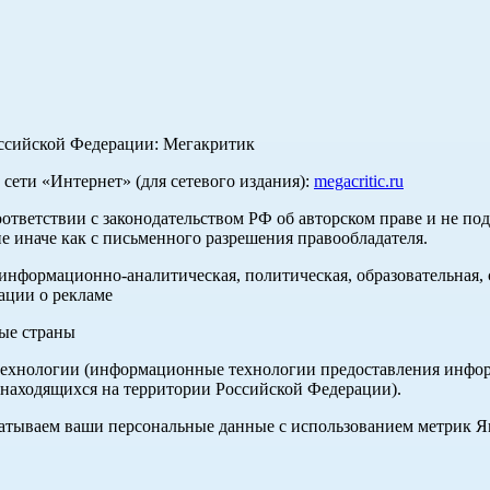
оссийской Федерации: Мегакритик
ети «Интернет» (для сетевого издания):
megacritic.ru
оответствии с законодательством РФ об авторском праве и не по
е иначе как с письменного разрешения правообладателя.
нформационно-аналитическая, политическая, образовательная, с
ации о рекламе
ные страны
хнологии (информационные технологии предоставления информа
 находящихся на территории Российской Федерации).
абатываем ваши персональные данные с использованием метрик 