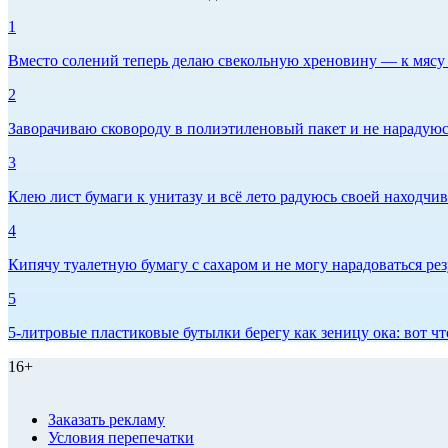
1
Вместо солений теперь делаю свекольную хреновину — к мясу и
2
Заворачиваю сковороду в полиэтиленовый пакет и не нарадуюсь 
3
Клею лист бумаги к унитазу и всё лето радуюсь своей находчиво
4
Кипячу туалетную бумагу с сахаром и не могу нарадоваться рез
5
5-литровые пластиковые бутылки берегу как зеницу ока: вот ч
16+
Заказать рекламу
Условия перепечатки