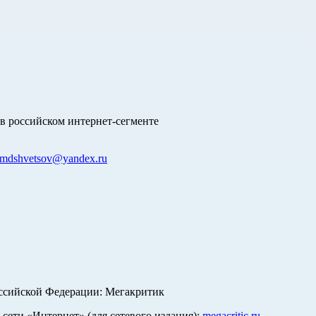
в российском интернет-сегменте
mdshvetsov@yandex.ru
оссийской Федерации: Мегакритик
ети «Интернет» (для сетевого издания):
megacritic.ru