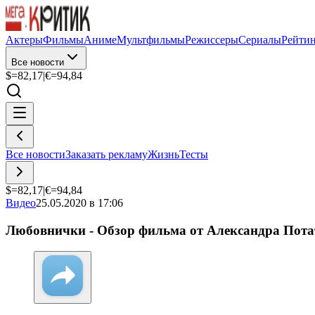
Актеры
Фильмы
Аниме
Мультфильмы
Режиссеры
Сериалы
Рейти
Все новости
$=
82,17
|
€=
94,84
Все новости
Заказать рекламу
Жизнь
Тесты
$=
82,17
|
€=
94,84
Видео
25.05.2020 в 17:06
Любовнички - Обзор фильма от Александра Пота