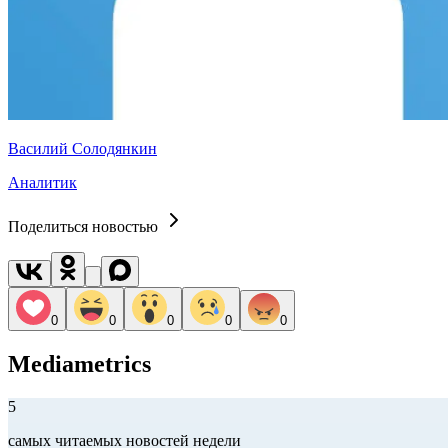
Василий Солодянкин
Аналитик
Поделиться новостью
0
0
0
0
0
Mediametrics
5
самых читаемых новостей недели