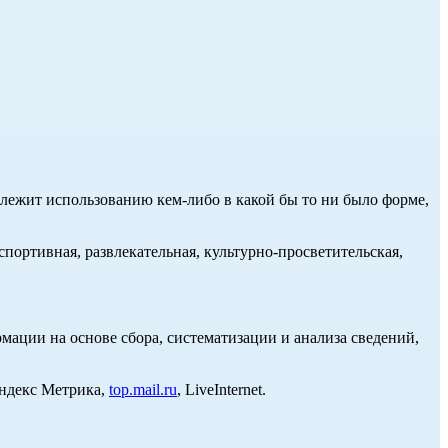
длежит использованию кем-либо в какой бы то ни было форме,
портивная, развлекательная, культурно-просветительская,
ции на основе сбора, систематизации и анализа сведений,
Яндекс Метрика,
top.mail.ru
, LiveInternet.