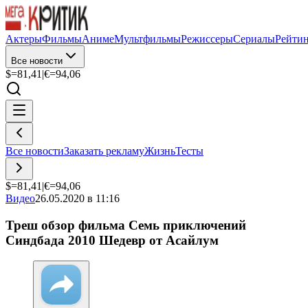
Актеры
Фильмы
Аниме
Мультфильмы
Режиссеры
Сериалы
Рейти
Все новости
$=
81,41
|
€=
94,06
Все новости
Заказать рекламу
Жизнь
Тесты
$=
81,41
|
€=
94,06
Видео
26.05.2020 в 11:16
Треш обзор фильма Семь приключений
Синдбада 2010 Шедевр от Асайлум