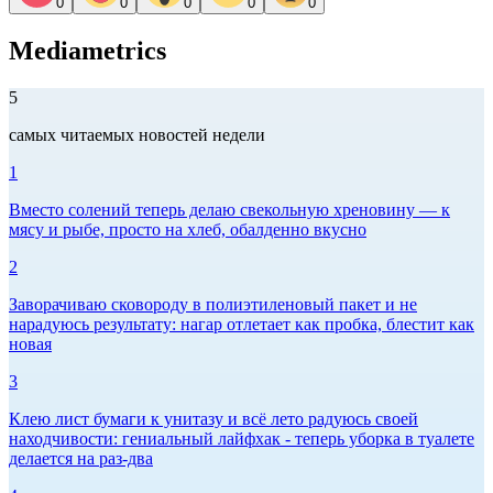
0
0
0
0
0
Mediametrics
5
самых читаемых новостей недели
1
Вместо солений теперь делаю свекольную хреновину — к
мясу и рыбе, просто на хлеб, обалденно вкусно
2
Заворачиваю сковороду в полиэтиленовый пакет и не
нарадуюсь результату: нагар отлетает как пробка, блестит как
новая
3
Клею лист бумаги к унитазу и всё лето радуюсь своей
находчивости: гениальный лайфхак - теперь уборка в туалете
делается на раз-два