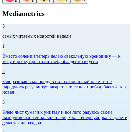
0
0
0
0
0
Mediametrics
5
самых читаемых новостей недели
1
Вместо солений теперь делаю свекольную хреновину — к
мясу и рыбе, просто на хлеб, обалденно вкусно
2
Заворачиваю сковороду в полиэтиленовый пакет и не
нарадуюсь результату: нагар отлетает как пробка, блестит как
новая
3
Клею лист бумаги к унитазу и всё лето радуюсь своей
находчивости: гениальный лайфхак - теперь уборка в туалете
делается на раз-два