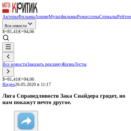
Актеры
Фильмы
Аниме
Мультфильмы
Режиссеры
Сериалы
Рейти
Все новости
$=
81,41
|
€=
94,06
Все новости
Заказать рекламу
Жизнь
Тесты
$=
81,41
|
€=
94,06
Видео
26.05.2020 в 11:17
Лига Справедливости Зака Снайдера грядет, но
нам покажут нечто другое.