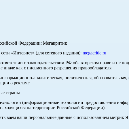
оссийской Федерации: Мегакритик
ети «Интернет» (для сетевого издания):
megacritic.ru
оответствии с законодательством РФ об авторском праве и не по
е иначе как с письменного разрешения правообладателя.
нформационно-аналитическая, политическая, образовательная, с
ации о рекламе
ные страны
хнологии (информационные технологии предоставления информа
 находящихся на территории Российской Федерации).
абатываем ваши персональные данные с использованием метрик 