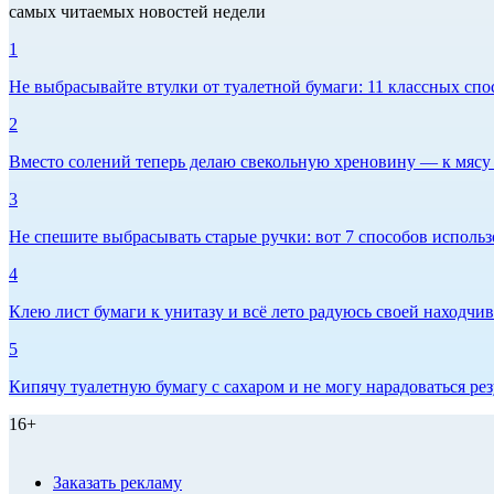
самых читаемых новостей недели
1
Не выбрасывайте втулки от туалетной бумаги: 11 классных спо
2
Вместо солений теперь делаю свекольную хреновину — к мясу и
3
Не спешите выбрасывать старые ручки: вот 7 способов использо
4
Клею лист бумаги к унитазу и всё лето радуюсь своей находчиво
5
Кипячу туалетную бумагу с сахаром и не могу нарадоваться рез
16+
Заказать рекламу