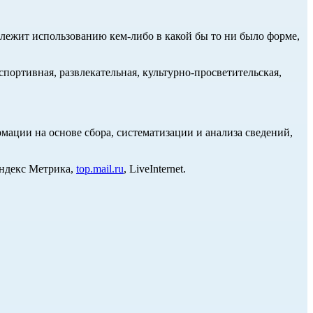
длежит использованию кем-либо в какой бы то ни было форме,
портивная, развлекательная, культурно-просветительская,
ции на основе сбора, систематизации и анализа сведений,
Яндекс Метрика,
top.mail.ru
, LiveInternet.