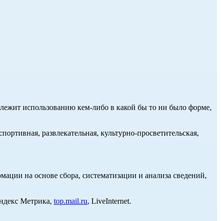
длежит использованию кем-либо в какой бы то ни было форме,
портивная, развлекательная, культурно-просветительская,
ции на основе сбора, систематизации и анализа сведений,
Яндекс Метрика,
top.mail.ru
, LiveInternet.