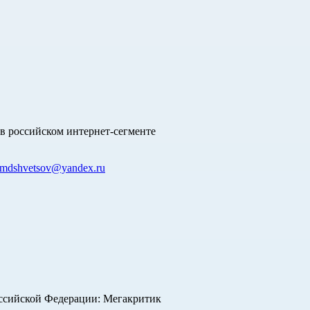
в российском интернет-сегменте
mdshvetsov@yandex.ru
оссийской Федерации: Мегакритик