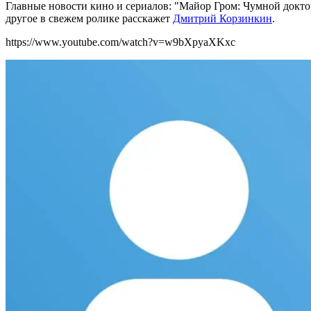
Главные новости кино и сериалов: "Майор Гром: Чумной доктор
другое в свежем ролике расскажет
Дмитрий Корзинкин
.
https://www.youtube.com/watch?v=w9bXpyaXKxc